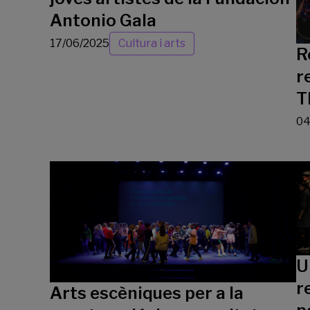
Antonio Gala
17/06/2025
Cultura i arts
R
r
T
04
U
r
Arts escèniques per a la