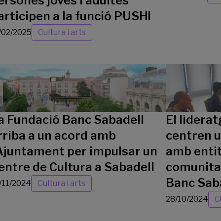
ersones joves i adultes
articipen a la funció PUSH!
/02/2025
Cultura i arts
El liderat
a Fundació Banc Sabadell
centren 
rriba a un acord amb
amb entit
’Ajuntament per impulsar un
comunitat
entre de Cultura a Sabadell
Banc Sab
/11/2024
Cultura i arts
28/10/2024
C