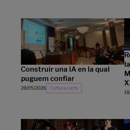
R
l
Construir una IA en la qual
M
puguem confiar
X
28/05/2026
Cultura i arts
18