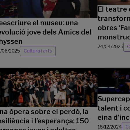
El teatre
transform
eescriure el museu: una
obres ‘Fa
evolució jove dels Amics del
monstruo
hyssen
24/04/2025
C
/06/2025
Cultura i arts
Supercapa
talent i 
na òpera sobre el perdó, la
eina d’inc
esiliència i l’esperança: 150
16/12/2024
Cu