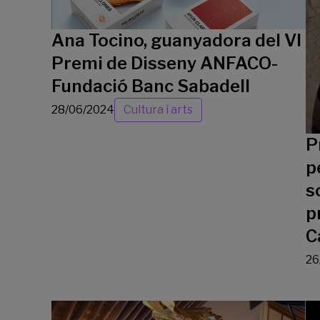
Ana Tocino, guanyadora del VI
Premi de Disseny ANFACO-
Fundació Banc Sabadell
28/06/2024
Cultura i arts
P
p
s
p
C
26