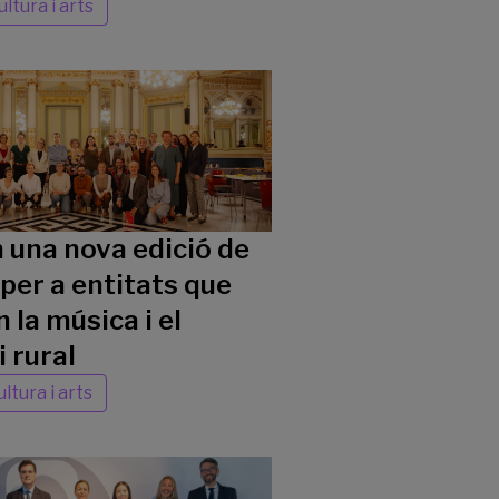
ultura i arts
una nova edició de
er a entitats que
la música i el
 rural
ltura i arts