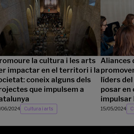
romoure la cultura i les arts
Aliances 
er impactar en el territori i la
promovem
ocietat: coneix alguns dels
líders del
rojectes que impulsem a
posar en 
atalunya
impulsar 
/06/2024
Cultura i arts
15/05/2024
C