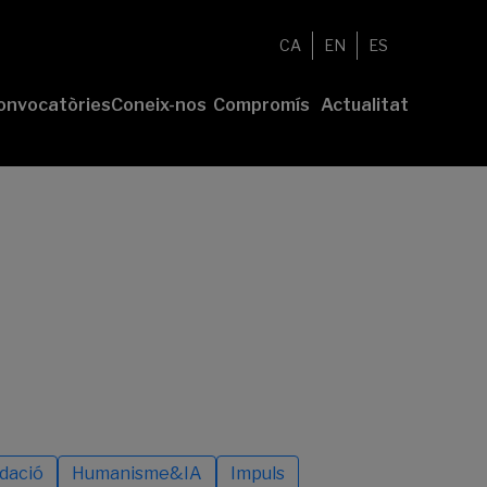
CA
EN
ES
onvocatòries
Coneix-nos
Compromís
Actualitat
esenta el
Fundació
Voluntariat
Notícies
u projecte
Nosaltres
Compromís
remis
Comunitat
sostenible
Value
Memòria
íderes
Transparència
lturales’
íderes
ciales’
dació
Humanisme&IA
Impuls