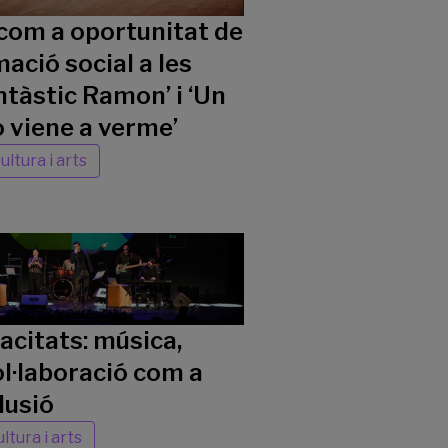
 com a oportunitat de
ació social a les
ntàstic Ramon’ i ‘Un
 viene a verme’
ultura i arts
citats: música,
col·laboració com a
lusió
ltura i arts