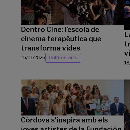
Dentro Cine: l’escola de
L
cinema terapèutica que
t
transforma vides
v
15/01/2026
Cultura i arts
18
Còrdova s’inspira amb els
joves artistes de la Fundación