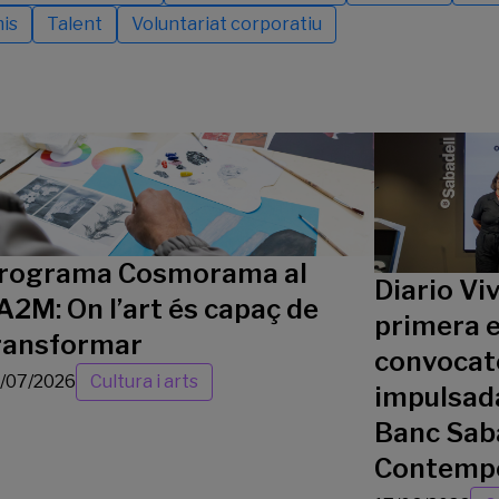
is
Talent
Voluntariat corporatiu
rograma Cosmorama al
Diario Vi
A2M: On l’art és capaç de
primera e
ransformar
convocatò
/07/2026
Cultura i arts
impulsada
Banc Saba
Contemp