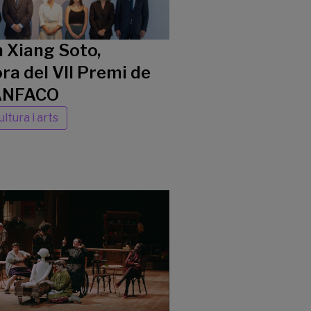
 Xiang Soto,
a del VII Premi de
 ANFACO
ultura i arts