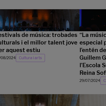
estivals de música: trobades
“La músic
ulturals i el millor talent jove
especial 
er aquest estiu
l’entén d
Guillem G
/08/2024
Cultura i arts
l’Escola 
Reina Sof
29/07/2024
C