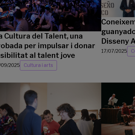
Coneixem
guanyador
a Cultura del Talent, una
Disseny
robada per impulsar i donar
17/07/2025
C
isibilitat al talent jove
/09/2025
Cultura i arts