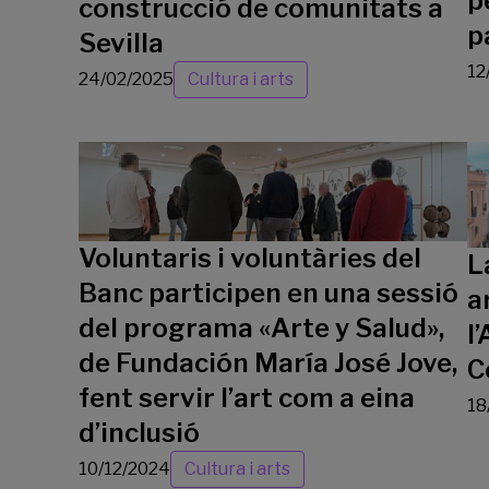
p
construcció de comunitats a
p
Sevilla
12
24/02/2025
Cultura i arts
Voluntaris i voluntàries del
L
Banc participen en una sessió
a
del programa «Arte y Salud»,
l
de Fundación María José Jove,
C
fent servir l’art com a eina
18
d’inclusió
10/12/2024
Cultura i arts