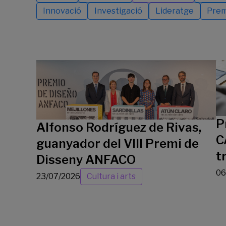
Innovació
Investigació
Lideratge
Prem
P
Alfonso Rodríguez de Rivas,
C
guanyador del VIII Premi de
t
Disseny ANFACO
06
23/07/2026
Cultura i arts