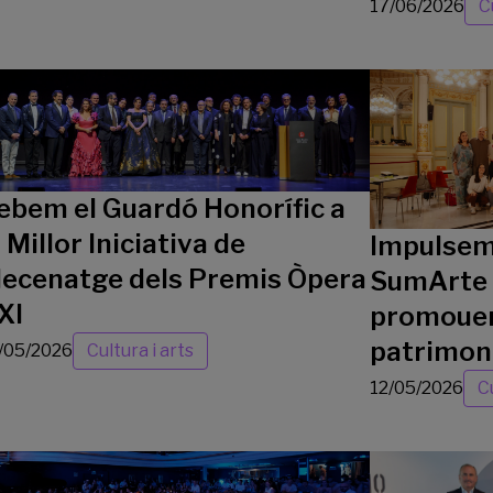
17/06/2026
C
ebem el Guardó Honorífic a
a Millor Iniciativa de
Impulsem 
ecenatge dels Premis Òpera
SumArte p
XI
promouen 
patrimoni
/05/2026
Cultura i arts
12/05/2026
Cu