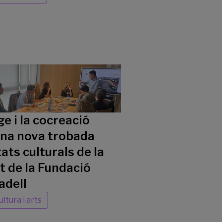
ge i la cocreació
una nova trobada
ats culturals de la
 de la Fundació
adell
ultura i arts