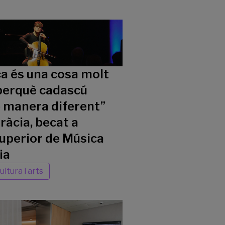
a és una cosa molt
perquè cadascú
e manera diferent”
ràcia, becat a
Superior de Música
ia
ultura i arts