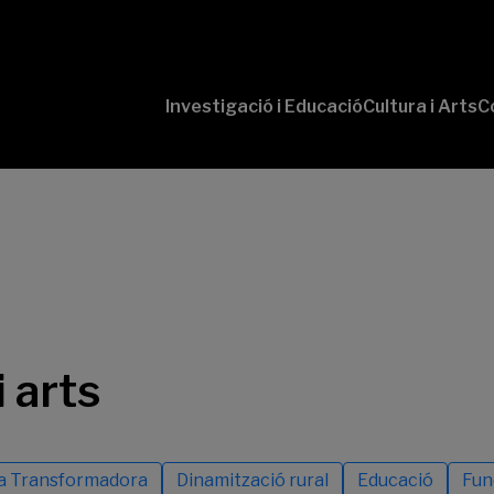
Investigació i Educació
Cultura i Arts
C
‘Conversaciones
Pr
con Ciencia’
te
P
B-
‘L
Cu
‘L
So
i arts
ra Transformadora
Dinamització rural
Educació
Fun