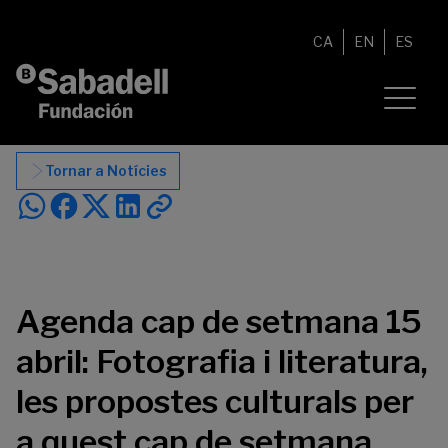
Vés al contingut
CA
EN
ES
Tornar a Notícies
Agenda cap de setmana 15
abril: Fotografia i literatura,
les propostes culturals per
a quest cap de setmana