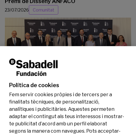
Premi de Disseny ANFACO
23/07/2026
Comunitat
La Fundació Banc Sabadell reconeix a dos
investigadors en els àmbits de l’edició del
genoma i l’energia neta
Política de cookies
07/07/2026
Investigació
Fem servir cookies pròpies i de tercers per a
finalitats tècniques, de personalització,
analítiques i publicitàries. Aquestes permeten
adaptar el contingut als teus interessos i mostrar-
te publicitat d’acord amb un perfil elaborat
segons la manera com navegues. Pots acceptar-