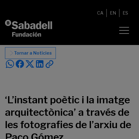
Vés al contingut
CA
EN
ES
Tornar a Notícies
‘L’instant poètic i la imatge
arquitectònica’ a través de
les fotografies de l’arxiu de
Paco Gómez