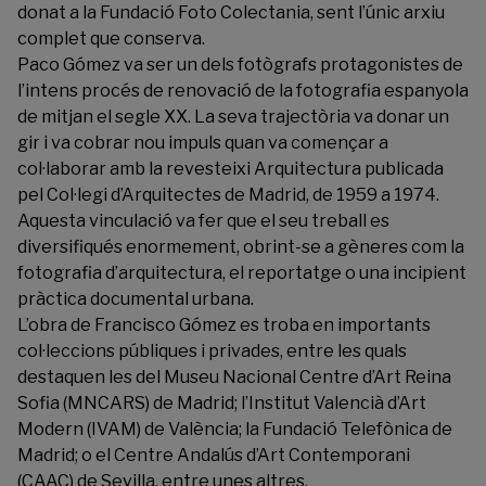
donat a la Fundació Foto Colectania, sent l’únic arxiu
complet que conserva.
Paco Gómez va ser un dels fotògrafs protagonistes de
l’intens procés de renovació de la fotografia espanyola
de mitjan el segle XX. La seva trajectòria va donar un
gir i va cobrar nou impuls quan va començar a
col·laborar amb la revesteixi Arquitectura publicada
pel Col·legi d’Arquitectes de Madrid, de 1959 a 1974.
Aquesta vinculació va fer que el seu treball es
diversifiqués enormement, obrint-se a gèneres com la
fotografia d’arquitectura, el reportatge o una incipient
pràctica documental urbana.
L’obra de Francisco Gómez es troba en importants
col·leccions públiques i privades, entre les quals
destaquen les del Museu Nacional Centre d’Art Reina
Sofia (MNCARS) de Madrid; l’Institut Valencià d’Art
Modern (IVAM) de València; la Fundació Telefònica de
Madrid; o el Centre Andalús d’Art Contemporani
(CAAC) de Sevilla, entre unes altres.