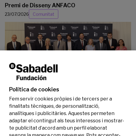
Premi de Disseny ANFACO
23/07/2026
Comunitat
La Fundació Banc Sabadell reconeix a dos
investigadors en els àmbits de l’edició del
genoma i l’energia neta
Política de cookies
07/07/2026
Investigació
Fem servir cookies pròpies i de tercers per a
finalitats tècniques, de personalització,
analítiques i publicitàries. Aquestes permeten
adaptar el contingut als teus interessos i mostrar-
te publicitat d’acord amb un perfil elaborat
segons la manera com navegues. Pots acceptar-