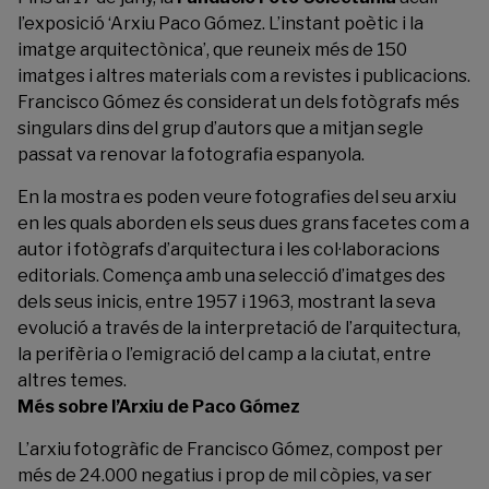
l’exposició ‘Arxiu Paco Gómez. L’instant poètic i la
imatge arquitectònica’, que reuneix més de 150
imatges i altres materials com a revistes i publicacions.
Francisco Gómez és considerat un dels fotògrafs més
singulars dins del grup d’autors que a mitjan segle
passat va renovar la fotografia espanyola.
En la mostra es poden veure fotografies del seu arxiu
en les quals aborden els seus dues grans facetes com a
autor i fotògrafs d’arquitectura i les col·laboracions
editorials. Comença amb una selecció d’imatges des
dels seus inicis, entre 1957 i 1963, mostrant la seva
evolució a través de la interpretació de l’arquitectura,
la perifèria o l’emigració del camp a la ciutat, entre
altres temes.
Més sobre l’Arxiu de Paco Gómez
L’arxiu fotogràfic de Francisco Gómez, compost per
més de 24.000 negatius i prop de mil còpies, va ser