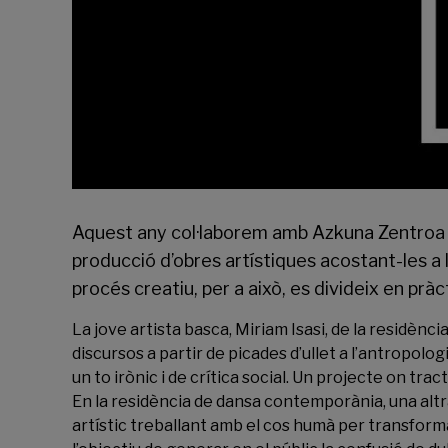
Aquest any col·laborem amb
Azkuna Zentroa
producció d’obres artístiques acostant-les a 
procés creatiu, per a això, es divideix en prà
La jove artista basca, Miriam Isasi, de la residènc
discursos a partir de picades d’ullet a l’antropologi
un to irònic i de crítica social. Un projecte on trac
En la residència de dansa contemporània, una altra 
artístic treballant amb el cos humà per transformar