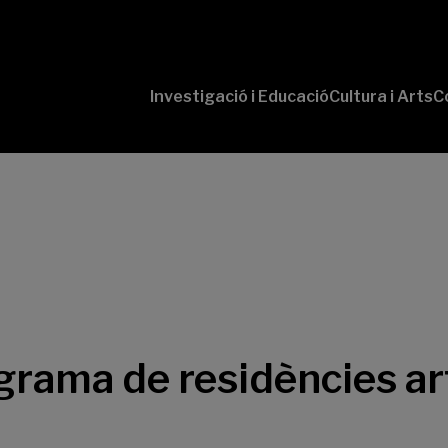
Investigació i Educació
Cultura i Arts
C
‘Conversaciones
Pr
con Ciencia’
te
P
B-
‘L
Cu
‘L
So
ograma de residències a