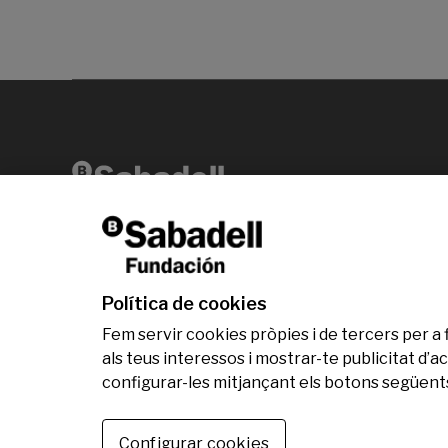
Av. Diagonal, 456 2ª planta 08006 Barcelona
T +34 938 826 960
Política de cookies
Fem servir cookies pròpies i de tercers per a 
als teus interessos i mostrar-te publicitat d
configurar-les mitjançant els botons següents
© Fundació Banc Sabadell 2024 tots els drets res
Configurar cookies