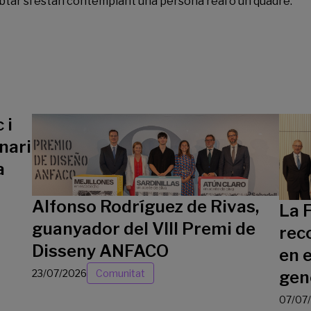
dubtar si estan contemplant una persona real o un quadre.
 i
nari
a
Alfonso Rodríguez de Rivas,
La 
guanyador del VIII Premi de
rec
Disseny ANFACO
en e
23/07/2026
Comunitat
gen
07/07