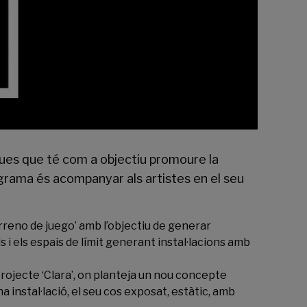
ues que té com a objectiu promoure la
rograma és acompanyar als artistes en el seu
Terreno de juego’ amb l’objectiu de generar
ls i els espais de límit generant instal·lacions amb
projecte ‘Clara’, on planteja un nou concepte
a instal·lació, el seu cos exposat, estàtic, amb