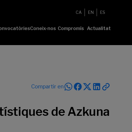
CA
EN
ES
onvocatòries
Coneix-nos
Compromís
Actualitat
esenta el
Fundació
Voluntariat
Notícies
u projecte
Nosaltres
Compromís
remis
Comunitat
sostenible
Value
Memòria
íderes
Transparència
lturales’
íderes
Compartir en
ciales’
rtístiques de Azkuna