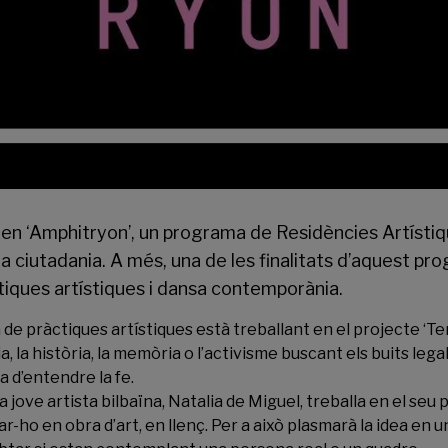
en ‘Amphitryon’, un programa de Residències Artístiq
la ciutadania. A més, una de les finalitats d’aquest p
ctiques artístiques i dansa contemporània.
ia de pràctiques artístiques està treballant en el projecte ‘
a, la història, la memòria o l’activisme buscant els buits lega
ta d’entendre la fe.
jove artista bilbaïna, Natalia de Miguel, treballa en el seu 
-ho en obra d’art, en llenç. Per a això plasmarà la idea en un