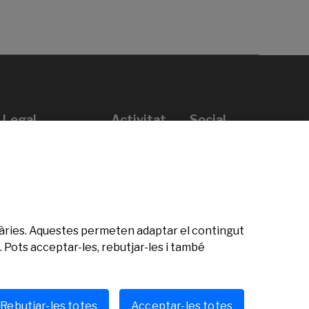
Legal
Activitat
Social
Avís legal
Convocatòries
Política de privacitat
Premis
Política de cookies
Notícies
Atenció a l’usuari
Contacte
citàries. Aquestes permeten adaptar el contingut
 Pots acceptar-les, rebutjar-les i també
Rebutjar-les totes
Acceptar-les totes