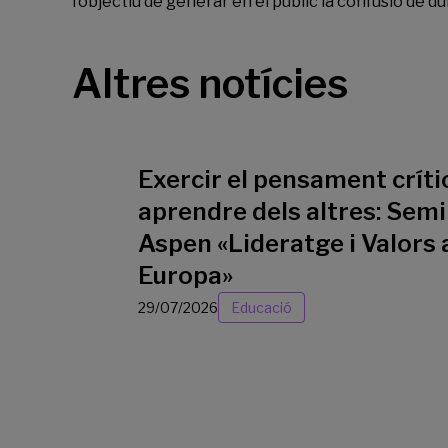
l’objectiu de generar en el públic la confusió de 
Altres notícies
Exercir el pensament crític
aprendre dels altres: Semi
Aspen «Lideratge i Valors 
Europa»
29/07/2026
Educació