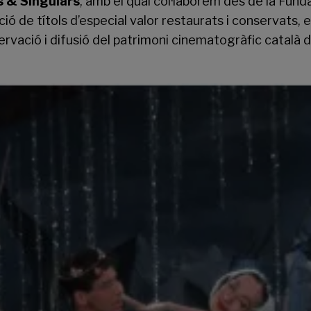
s & Singulars
, amb el qual col·laborem des de la Fund
ó de títols d’especial valor restaurats i conservats, e
ervació i difusió del patrimoni cinematogràfic català 