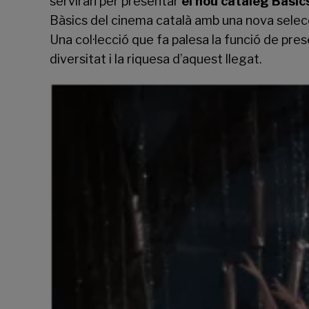
serviran per presentar
el nou catàleg Basic
Bàsics del cinema català amb una nova selecci
Una col·lecció que fa palesa la funció de pres
diversitat i la riquesa d’aquest llegat.