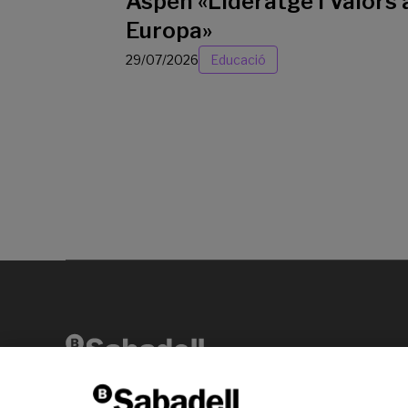
Aspen «Lideratge i Valors 
Europa»
29/07/2026
Educació