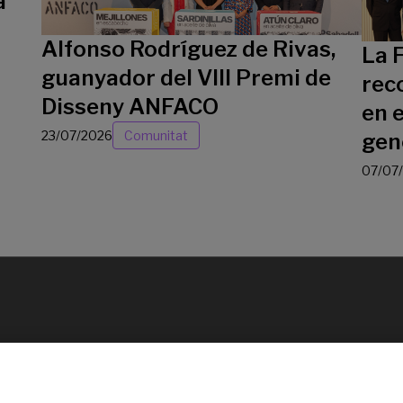
a
Alfonso Rodríguez de Rivas,
La 
guanyador del VIII Premi de
rec
Disseny ANFACO
en e
23/07/2026
Comunitat
gen
07/07