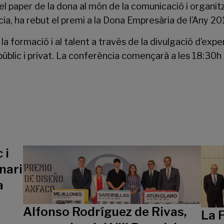
l paper de la dona al món de la comunicació i organitz
ia, ha rebut el premi a la Dona Empresària de l’Any 20
la formació i al talent a través de la divulgació d’expe
s públic i privat. La conferència començarà a les 18:30
 i
nari
a
Alfonso Rodríguez de Rivas,
La 