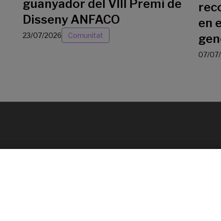
guanyador del VIII Premi de
rec
Disseny ANFACO
en e
23/07/2026
Comunitat
gen
07/07