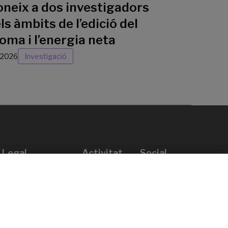
oneix a dos investigadors
ls àmbits de l’edició del
oma i l’energia neta
/2026
Investigació
Legal
Activitat
Social
Avís legal
Convocatòries
Política de privacitat
Premis
Política de cookies
Notícies
Atenció a l’usuari
Contacte