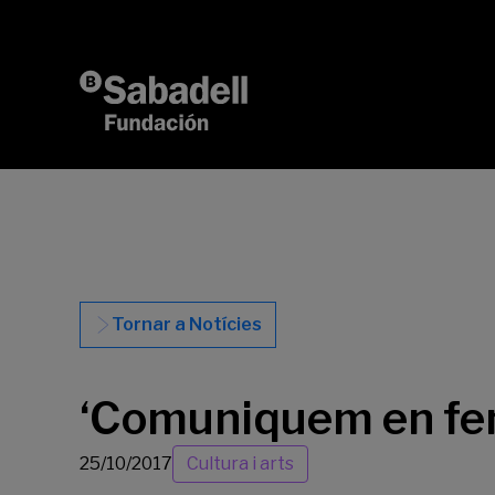
Vés al contingut
Tornar a Notícies
‘Comuniquem en fem
25/10/2017
Cultura i arts