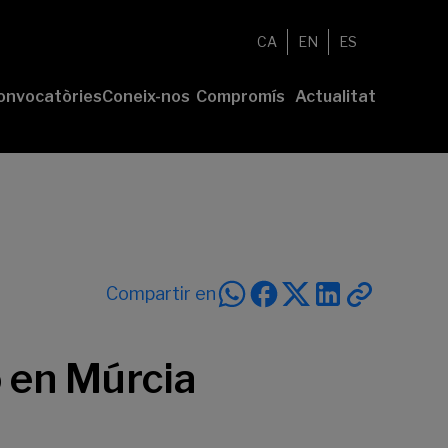
CA
EN
ES
onvocatòries
Coneix-nos
Compromís
Actualitat
esenta el
Fundació
Voluntariat
Notícies
u projecte
Nosaltres
Compromís
remis
Comunitat
sostenible
Value
Memòria
íderes
Transparència
lturales’
íderes
Compartir en
ciales’
 en Múrcia