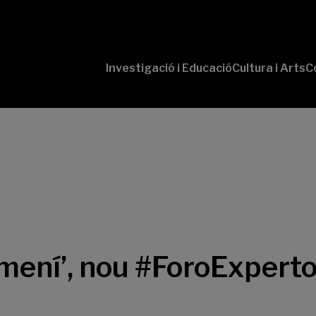
Investigació i Educació
Cultura i Arts
C
‘Conversaciones
Pr
con Ciencia’
te
P
B-
‘L
Cu
‘L
So
ení’, nou #ForoExperto