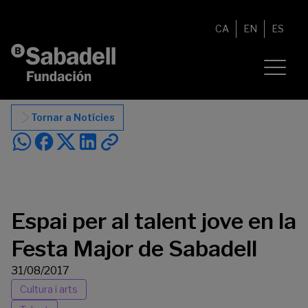
Vés al contingut
CA
EN
ES
Tornar a Notícies
Espai per al talent jove en la
Festa Major de Sabadell
31/08/2017
Cultura i arts