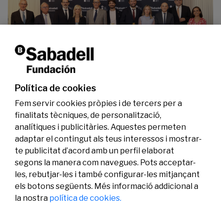
La Fundació Banc Sabadell reconeix a dos
investigadors en els àmbits de l’edició del
genoma i l’energia neta
Política de cookies
07/07/2026
Investigació
Fem servir cookies pròpies i de tercers per a
finalitats tècniques, de personalització,
analítiques i publicitàries. Aquestes permeten
adaptar el contingut als teus interessos i mostrar-
te publicitat d’acord amb un perfil elaborat
segons la manera com navegues. Pots acceptar-
les, rebutjar-les i també configurar-les mitjançant
els botons següents. Més informació addicional a
Legal
Activitat
Social
la nostra
política de cookies.
Avís legal
Convocatòries
Política de privacitat
Premis
Política de cookies
Notícies