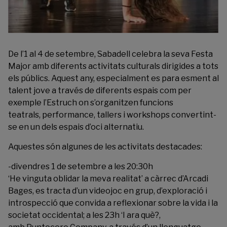
De l’1 al 4 de setembre, Sabadell celebra la seva
Festa
Major
amb diferents activitats culturals dirigides a tots
els públics. Aquest any, especialment es para esment al
talent jove a través de diferents espais com per
exemple
l’Estruch
on s’organitzen funcions
teatrals, performance, tallers i workshops convertint-
se en un dels espais d’oci alternatiu.
Aquestes són algunes de les activitats destacades:
-divendres 1 de setembre a les 20:30h
‘He vinguta oblidar la meva realitat’ a càrrec d’Arcadi
Bages, es tracta d’un videojoc en grup, d’exploració i
introspecció que convida a reflexionar sobre la vida i la
societat occidental; a les 23h ‘I ara què?,