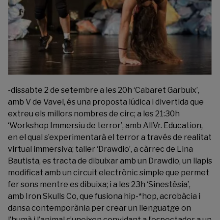
-dissabte 2 de setembre a les 20h ‘Cabaret Garbuix’,
amb V de Vavel, és una proposta lúdica i divertida que
extreu els millors nombres de circ; a les 21:30h
‘Workshop Immersiu de terror’, amb AllVr. Education,
en el qual s’experimentarà el terror a través de realitat
virtual immersiva; taller ‘Drawdio’, a càrrec de Lina
Bautista, es tracta de dibuixar amb un Drawdio, un llapis
modificat amb un circuit electrònic simple que permet
fer sons mentre es dibuixa; i a les 23h ‘Sinestèsia’,
amb Iron Skulls Co, que fusiona hip-*hop, acrobàcia i
dansa contemporània per crear un llenguatge on
l’humà i l’animal s’uneixen convidant a l’espectador a un