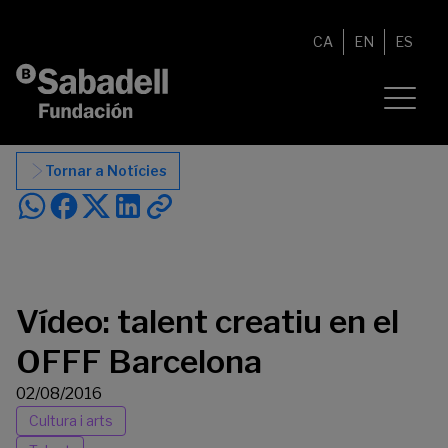
Vés al contingut
CA
EN
ES
Tornar a Notícies
Vídeo: talent creatiu en el
OFFF Barcelona
02/08/2016
Cultura i arts