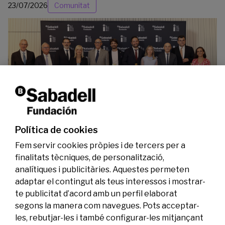
23/07/2026
Comunitat
La Fundació Banc Sabadell reconeix a dos
investigadors en els àmbits de l’edició del
genoma i l’energia neta
Política de cookies
07/07/2026
Investigació
Fem servir cookies pròpies i de tercers per a
finalitats tècniques, de personalització,
analítiques i publicitàries. Aquestes permeten
adaptar el contingut als teus interessos i mostrar-
te publicitat d’acord amb un perfil elaborat
segons la manera com navegues. Pots acceptar-
les, rebutjar-les i també configurar-les mitjançant