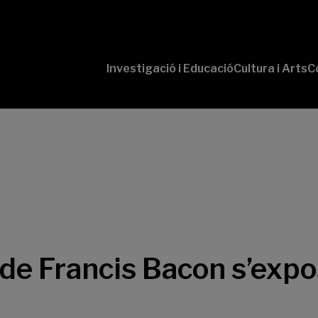
Investigació i Educació
Cultura i Arts
C
‘Conversaciones
Pr
con Ciencia’
te
P
B-
‘L
Cu
‘L
So
de Francis Bacon s’expo