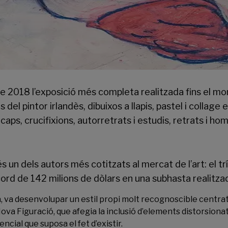
l de 2018 l’exposició més completa realitzada fins el m
 pintor irlandès, dibuixos a llapis, pastel i collage e
 caps, crucifixions, autorretrats i estudis, retrats i h
 un dels autors més cotitzats al mercat de l’art: el trí
cord de 142 milions de dòlars en una subhasta realitzad
 va desenvolupar un estil propi molt recognoscible centrat en
va Figuració, que afegia la inclusió d’elements distorsionat
ncial que suposa el fet d’existir.