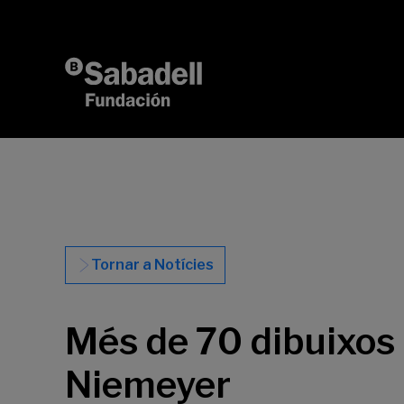
Vés al contingut
Tornar a Notícies
Més de 70 dibuixos 
Niemeyer