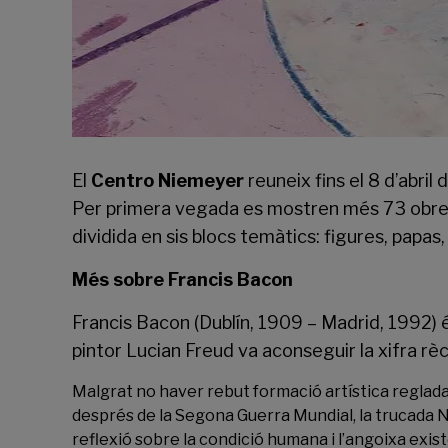
El
Centro Niemeyer
reuneix fins el 8 d’abri
Per primera vegada es mostren més 73 obres del
dividida en sis blocs temàtics: figures, papas,
Més sobre Francis Bacon
Francis Bacon (Dublín, 1909 – Madrid, 1992) és
pintor Lucian Freud va aconseguir la xifra rè
Malgrat no haver rebut formació artística reglada,
després de la Segona Guerra Mundial, la trucada No
reflexió sobre la condició humana i l’angoixa existe