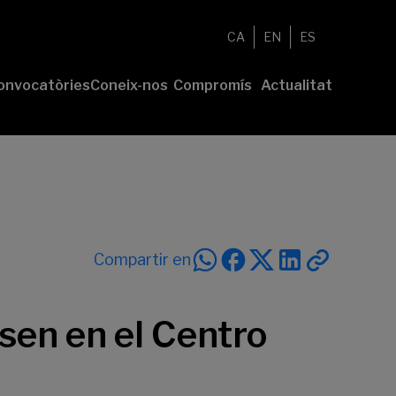
CA
EN
ES
onvocatòries
Coneix-nos
Compromís
Actualitat
esenta el
Fundació
Voluntariat
Notícies
u projecte
Nosaltres
Compromís
remis
Comunitat
sostenible
Value
Memòria
íderes
Transparència
lturales’
íderes
Compartir en
ciales’
sen en el Centro