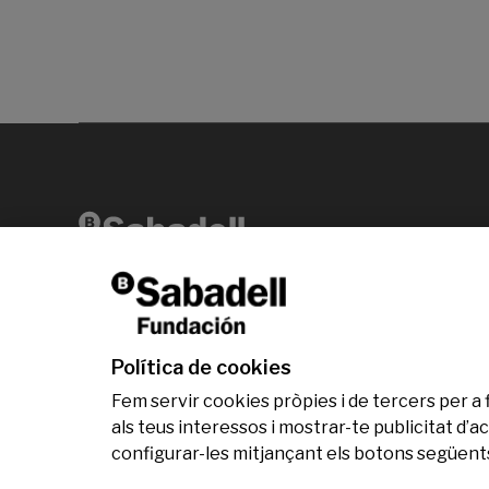
Av. Diagonal, 456 2ª planta 08006 Barcelona
T +34 938 826 960
Política de cookies
Fem servir cookies pròpies i de tercers per a 
als teus interessos i mostrar-te publicitat d
configurar-les mitjançant els botons següents
© Fundació Banc Sabadell 2024 tots els drets res