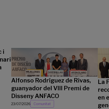
 i
nari
a
Alfonso Rodríguez de Rivas,
La 
guanyador del VIII Premi de
rec
Disseny ANFACO
en e
23/07/2026
Comunitat
gen