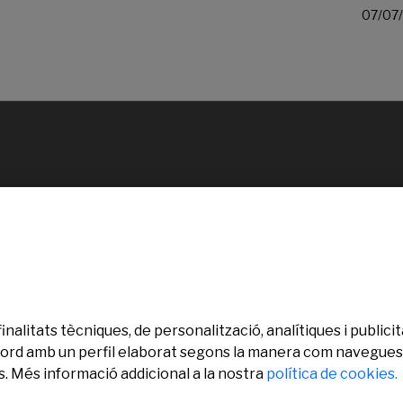
07/07
finalitats tècniques, de personalització, analítiques i publi
’acord amb un perfil elaborat segons la manera com navegues.
. Més informació addicional a la nostra
política de cookies.
ervats