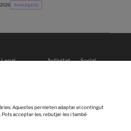
/2026
Investigació
Legal
Activitat
Social
Avís legal
Convocatòries
Política de privacitat
Premis
Política de cookies
Notícies
Atenció a l’usuari
Contacte
citàries. Aquestes permeten adaptar el contingut
 Pots acceptar-les, rebutjar-les i també