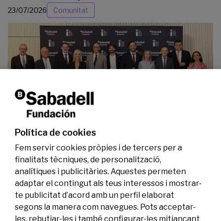
23/07/2026
Comunitat
La Fundació Banc Sabadell reconeix a dos
investigadors en els àmbits de l’edició del
genoma i l’energia neta
Política de cookies
07/07/2026
Investigació
Fem servir cookies pròpies i de tercers per a
finalitats tècniques, de personalització,
analítiques i publicitàries. Aquestes permeten
adaptar el contingut als teus interessos i mostrar-
te publicitat d’acord amb un perfil elaborat
segons la manera com navegues. Pots acceptar-
les, rebutjar-les i també configurar-les mitjançant