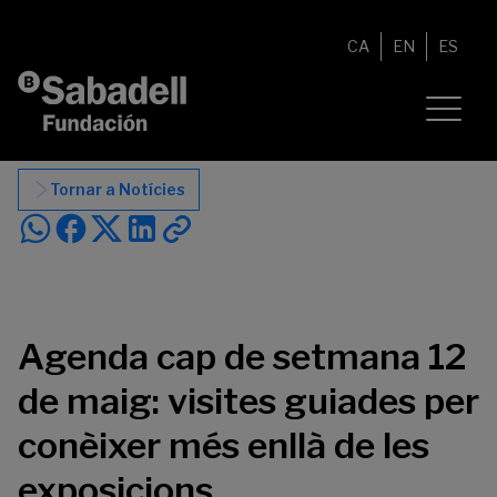
Vés al contingut
CA
EN
ES
Tornar a Notícies
Agenda cap de setmana 12
de maig: visites guiades per
conèixer més enllà de les
exposicions