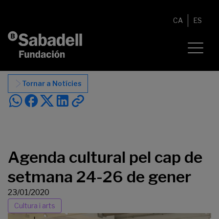
Vés al contingut
CA
ES
Tornar a Notícies
Agenda cultural pel cap de
setmana 24-26 de gener
23/01/2020
Cultura i arts