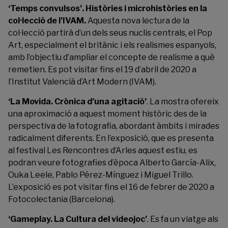
‘Temps convulsos’
.
Històries i microhistòries en la
col·lecció de l’IVAM.
Aquesta nova lectura de la
col·lecció partirà d’un dels seus nuclis centrals, el Pop
Art, especialment el britànic i els realismes espanyols,
amb l’objectiu d’ampliar el concepte de realisme a què
remetien. Es pot visitar fins el 19 d’abril de 2020 a
l’Institut Valencià d’Art Modern (IVAM).
‘La Movida. Crònica d’una agitació’
.
La mostra ofereix
una aproximació a aquest moment històric des de la
perspectiva de la fotografia, abordant àmbits i mirades
radicalment diferents. En l’exposició, que es presenta
al festival Les Rencontres d’Arles aquest estiu, es
podran veure fotografies d’època
Alberto García-Alix
,
Ouka Leele
,
Pablo Pérez-Mínguez
i
Miguel Trillo
.
L’exposició es pot visitar fins el 16 de febrer de 2020 a
Fotocolectania (Barcelona).
‘Gameplay. La Cultura del videojoc’
.
Es fa un viatge als