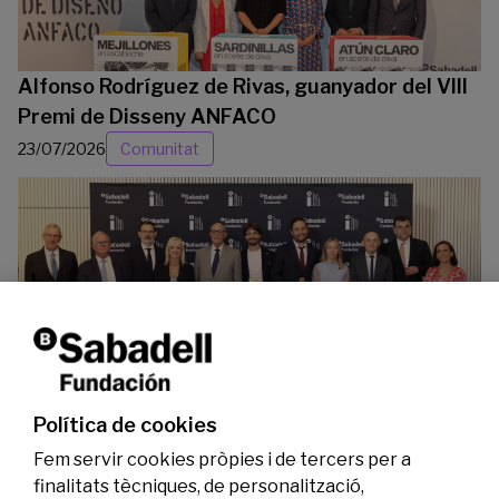
Alfonso Rodríguez de Rivas, guanyador del VIII
Premi de Disseny ANFACO
23/07/2026
Comunitat
La Fundació Banc Sabadell reconeix a dos
investigadors en els àmbits de l’edició del
genoma i l’energia neta
Política de cookies
07/07/2026
Investigació
Fem servir cookies pròpies i de tercers per a
finalitats tècniques, de personalització,