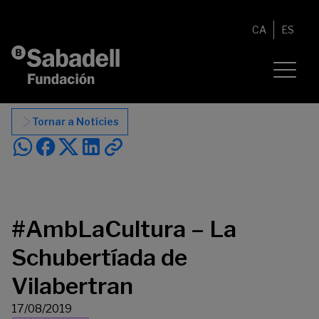
Vés al contingut
CA
ES
Tornar a Notícies
#AmbLaCultura – La
Schubertíada de
Vilabertran
17/08/2019