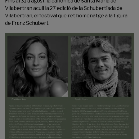
F
ins al 31 d’agost, la canònica de Santa Maria de
Vilabertran acull la 27 edició de la
Schubertíada de
Vilabertran
,
el festival que ret homenatge a la figura
de Franz Schubert.