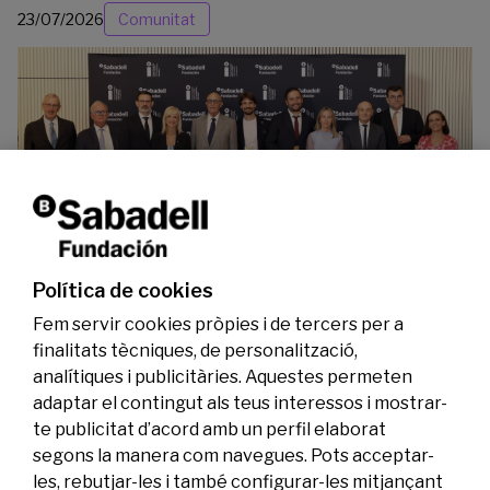
23/07/2026
Comunitat
La Fundació Banc Sabadell reconeix a dos
investigadors en els àmbits de l’edició del
genoma i l’energia neta
Política de cookies
07/07/2026
Investigació
Fem servir cookies pròpies i de tercers per a
finalitats tècniques, de personalització,
analítiques i publicitàries. Aquestes permeten
adaptar el contingut als teus interessos i mostrar-
te publicitat d’acord amb un perfil elaborat
segons la manera com navegues. Pots acceptar-
les, rebutjar-les i també configurar-les mitjançant