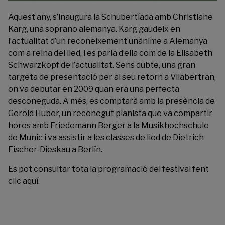
Aquest any, s’inaugura la Schubertíada amb Christiane
Karg, una soprano alemanya. Karg gaudeix en
l’actualitat d’un reconeixement unànime a Alemanya
com a reina del lied, i es parla d’ella com de la Elisabeth
Schwarzkopf de l’actualitat. Sens dubte, una gran
targeta de presentació per al seu retorn a Vilabertran,
on va debutar en 2009 quan era una perfecta
desconeguda. A més, es comptarà amb la presència de
Gerold Huber, un reconegut pianista que va compartir
hores amb Friedemann Berger a la Musikhochschule
de Munic i va assistir a les classes de lied de Dietrich
Fischer-Dieskau a Berlín.
Es pot consultar tota la programació del festival fent
clic
aquí
.