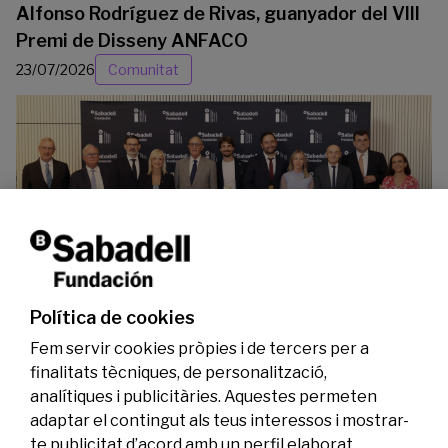
Alfonso Rodríguez de Rivas, guanyador del VIII
Premi de Disseny ANFACO
23/07/2026
Comunitat
La Fundació Banc Sabadell reconeix a dos
investigadors en els àmbits de l’edició del
genoma i l’energia neta
Política de cookies
07/07/2026
Investigació
Fem servir cookies pròpies i de tercers per a
finalitats tècniques, de personalització,
analítiques i publicitàries. Aquestes permeten
adaptar el contingut als teus interessos i mostrar-
te publicitat d’acord amb un perfil elaborat