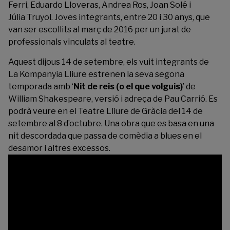
Ferri, Eduardo Lloveras, Andrea Ros, Joan Solé i
Júlia Truyol. Joves integrants, entre 20 i 30 anys, que
van ser escollits al març de 2016 per un jurat de
professionals vinculats al teatre.
Aquest dijous 14 de setembre, els vuit integrants de
La Kompanyia Lliure estrenen la seva segona
temporada amb ‘
Nit de reis (o el que volguis)
’ de
William Shakespeare, versió i adreça de Pau Carrió. Es
podrà veure en el Teatre Lliure de Gràcia del 14 de
setembre al 8 d’octubre. Una obra que es basa en una
nit descordada que passa de comèdia a blues en el
desamor i altres excessos.