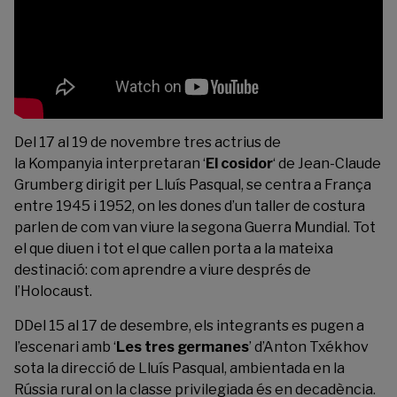
Del 17 al 19 de novembre tres actrius de
la Kompanyia interpretaran ‘
El cosidor
‘ de Jean-Claude
Grumberg dirigit per Lluís Pasqual, se centra a França
entre 1945 i 1952, on les dones d’un taller de costura
parlen de com van viure la segona Guerra Mundial. Tot
el que diuen i tot el que callen porta a la mateixa
destinació: com aprendre a viure després de
l’Holocaust.
DDel 15 al 17 de desembre, els integrants es pugen a
l’escenari amb ‘
Les tres germanes
’ d’Anton Txékhov
sota la direcció de Lluís Pasqual, ambientada en la
Rússia rural on la classe privilegiada és en decadència.