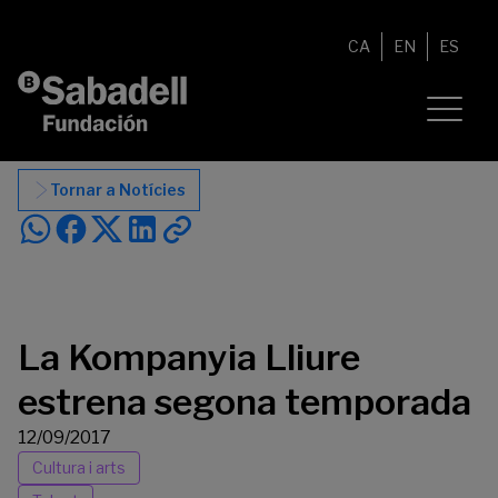
Vés al contingut
CA
EN
ES
Tornar a Notícies
La Kompanyia Lliure
estrena segona temporada
12/09/2017
Cultura i arts