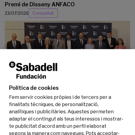
Premi de Disseny ANFACO
23/07/2026
Comunitat
La Fundació Banc Sabadell reconeix a dos
investigadors en els àmbits de l’edició del
genoma i l’energia neta
Política de cookies
07/07/2026
Investigació
Fem servir cookies pròpies i de tercers per a
finalitats tècniques, de personalització,
analítiques i publicitàries. Aquestes permeten
adaptar el contingut als teus interessos i mostrar-
te publicitat d’acord amb un perfil elaborat
segons la manera com navegues. Pots acceptar-