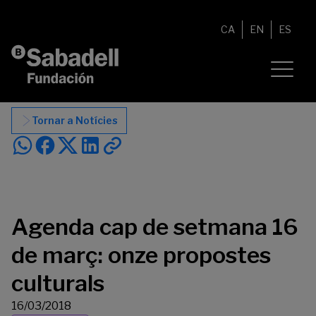
Vés al contingut
CA
EN
ES
Tornar a Notícies
Agenda cap de setmana 16
de març: onze propostes
culturals
16/03/2018