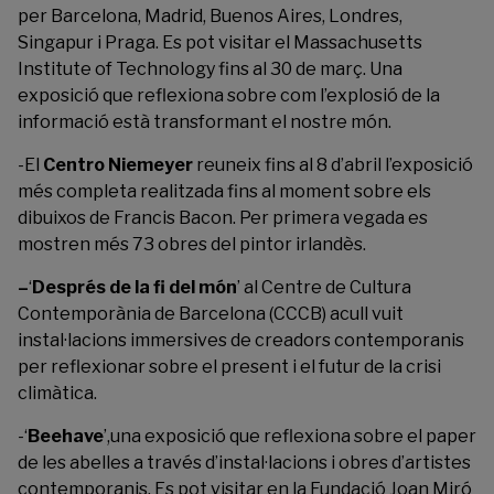
per Barcelona, Madrid, Buenos Aires, Londres,
Singapur i Praga. Es pot visitar el
Massachusetts
Institute of Technology
fins al 30 de març. Una
exposició que reflexiona sobre com l’explosió de la
informació està transformant el nostre món.
-El
Centro Niemeyer
reuneix fins al 8 d’abril l’exposició
més completa realitzada fins al moment sobre els
dibuixos de Francis Bacon. Per primera vegada es
mostren més 73 obres del pintor irlandès.
–
‘
Després de la fi del món
’ al Centre de Cultura
Contemporània de Barcelona (CCCB) acull vuit
instal·lacions immersives de creadors contemporanis
per reflexionar sobre el present i el futur de la crisi
climàtica.
-‘
Beehave
’,una exposició que reflexiona sobre el paper
de les abelles a través d’instal·lacions i obres d’artistes
contemporanis. Es pot visitar en la Fundació Joan Miró