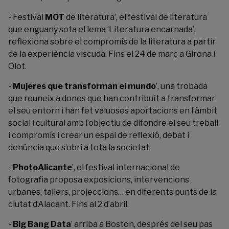
-‘Festival
MOT
de literatura’, el festival de literatura
que enguany sota el lema ‘Literatura encarnada’,
reflexiona sobre el compromís de la literatura a partir
de la experiència viscuda. Fins el 24 de març a Girona i
Olot.
-‘
Mujeres que transforman el mundo
’, una trobada
que reuneix a dones que han contribuït a transformar
el seu entorn i han fet valuoses aportacions en l’àmbit
social i cultural amb l’objectiu de difondre el seu treball
i compromís i crear un espai de reflexió, debat i
denúncia que s’obri a tota la societat.
-‘
PhotoAlicante
’, el festival internacional de
fotografia proposa exposicions, intervencions
urbanes, tallers, projeccions… en diferents punts de la
ciutat d’Alacant. Fins al 2 d’abril.
-‘
Big Bang Data
’ arriba a Boston, després del seu pas