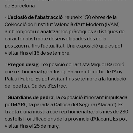
de Barcelona.
-‘
L’eclosió de l’abstracció
’ reuneix 150 obres de la
Col·lecció de l’
Institut Valencià d’Art Modern
(IVAM)
amb l’objectiu d’analitzar les pràctiques artístiques de
caràcter abstracte desenvolupades des de la
postguerra fins l’actualitat. Una exposició que es pot
visitar fins el 16 de setembre.
-‘
Pregon desig
’, l’exposició de l’artista Miquel Barceló
que ret homenatge a Josep Palau amb motiu de l’Any
Palau i Fabre. Es pot visitar fins setembre a la fundació
del poeta, a Caldes d’Estrac.
-‘
Guardians de pedra
’, la exposició itinerant impulsada
pel
MARQ
fa parada a Callosa del Segura (Alacant). Es
tracta d’una mostra que rep homenatge als més de 230
castells i fortificacions de la província d’Alacant. Es pot
visitar fins el 25 de març.