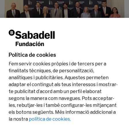
La Fundació Banc Sabadell reconeix a dos
investigadors en els àmbits de l’edició del
genoma i l’energia neta
Política de cookies
07/07/2026
Investigació
Fem servir cookies pròpies i de tercers per a
finalitats tècniques, de personalització,
analítiques i publicitàries. Aquestes permeten
adaptar el contingut als teus interessos i mostrar-
te publicitat d’acord amb un perfil elaborat
segons la manera com navegues. Pots acceptar-
les, rebutjar-les i també configurar-les mitjançant
els botons següents. Més informació addicional a
Legal
Activitat
Social
la nostra
política de cookies.
Avís legal
Convocatòries
Política de privacitat
Premis