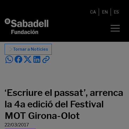
Vés al contingut
CA
EN
ES
Tornar a Notícies
‘Escriure el passat’, arrenca
la 4a edició del Festival
MOT Girona-Olot
22/03/2017