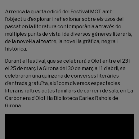
Arrenca la quarta edició del
Festival MOT
amb
l’objectiu d’explorar i reflexionar sobre els usos del
passat en la literatura contemporània a través de
múltiples punts de vista i de diversos gèneres literaris,
de la novel·la al teatre, la novel·la gràfica, negra i
històrica.
Durant el festival, que se celebrarà a Olot entre el 23 i
el 25 de març i a Girona del 30 de març a l’1 d’abril, se
celebraran una quinzena de converses literàries
d’entrada gratuïta, així com diversos espectacles
literaris i altres actes familiars de carrer i de sala, en La
Carbonera d’Olot i la Biblioteca Carles Rahola de
Girona.