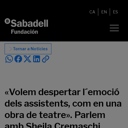
Vés al contingut
CA
EN
ES
Tornar a Notícies
«Volem despertar l´emoció
dels assistents, com en una
obra de teatre». Parlem
amb Sheila Cremaschi