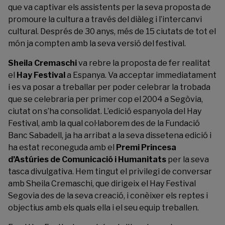
que
va captivar els assistents per la seva proposta de
promoure la cultura a través del diàleg i l’intercanvi
cultural.
Després de 30 anys, més de 15 ciutats de tot el
món ja compten amb la seva versió del festival.
Sheila Cremaschi
va rebre la proposta de fer realitat
el
Hay Festival
a Espanya.
Va acceptar immediatament
i es va posar a treballar per poder celebrar la trobada
que se celebraria per primer cop el 2004 a Segòvia,
ciutat on s’ha consolidat.
L’edició espanyola del Hay
Festival, amb la qual col·laborem des de la Fundació
Banc Sabadell, ja ha arribat a la seva dissetena edició i
ha estat reconeguda amb el
Premi Princesa
d’Astúries de Comunicació i Humanitats
per la seva
tasca divulgativa.
Hem tingut el privilegi de conversar
amb Sheila Cremaschi, que dirigeix el Hay Festival
Segovia des de la seva creació, i conèixer els reptes i
objectius amb els quals ella i el seu equip treballen.