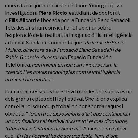
cineasta i arquitecte australià
Liam Young
i la jove
investigadora
Piera Riccio
, estudiant de doctorat
d’
Ellis Alicante
i becada per la Fundació Banc Sabadell.
Tots dos ens han convidat a reflexionar sobre
l’exploració de la realitat, la imaginació i la intel·ligència
artificial. Sheila ens comenta que “
de la mà de Sonia
Mulero, directora de la Fundació Banc Sabadell i de
Pablo Gonzalo, director del
Espacio Fundación
Telefónica
, hem iniciat un nou camí incorporant la
creació i les noves tecnologies com la intel·ligència
artificial i la robòtica
”.
Fer més accessibles les arts a totes les persones és un
dels grans reptes del Hay Festival.
Sheila ens explica
com ella i el seu equip treballen per abordar aquest
objectiu: “
Tenim tres exposicions d’art que continuaran
un cop finalitzat el festival durant tot el mes d’octubre,
totes a llocs històrics de Segòvia
”.
A més, ens explica
que “
El Hay Festival ha de ser una festa, lluny d’una