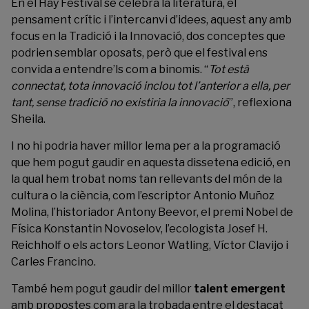
En el Hay Festival se celebra la literatura, el
pensament crític i l’intercanvi d’idees, aquest any amb
focus en la Tradició i la Innovació, dos conceptes que
podrien semblar oposats, però que el festival ens
convida a entendre’ls com a binomis. “
Tot està
connectat, tota innovació inclou tot l’anterior a ella, per
tant, sense tradició no existiria la innovació
”, reflexiona
Sheila.
I no hi podria haver millor lema per a la programació
que hem pogut gaudir en aquesta dissetena edició, en
la qual hem trobat noms tan rellevants del món de la
cultura o la ciència, com l’escriptor Antonio Muñoz
Molina, l’historiador Antony Beevor, el premi Nobel de
Física Konstantin Novoselov, l’ecologista Josef H.
Reichholf o els actors Leonor Watling, Víctor Clavijo i
Carles Francino.
També hem pogut gaudir del millor
talent emergent
amb propostes com ara la trobada entre el destacat