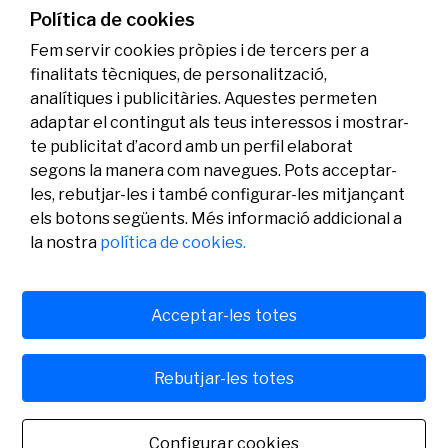
genoma i l’energia neta
Política de cookies
07/07/2026
Investigació
Fem servir cookies pròpies i de tercers per a
finalitats tècniques, de personalització,
analítiques i publicitàries. Aquestes permeten
adaptar el contingut als teus interessos i mostrar-
te publicitat d’acord amb un perfil elaborat
segons la manera com navegues. Pots acceptar-
les, rebutjar-les i també configurar-les mitjançant
els botons següents. Més informació addicional a
Legal
Activitat
Social
la nostra
política de cookies.
Avís legal
Convocatòries
Política de privacitat
Premis
Política de cookies
Notícies
Atenció a l’usuari
Contacte
Acceptar-les totes
Rebutjar-les totes
© Fundació Banc Sabadell 2024 tots els drets reservats
Configurar cookies