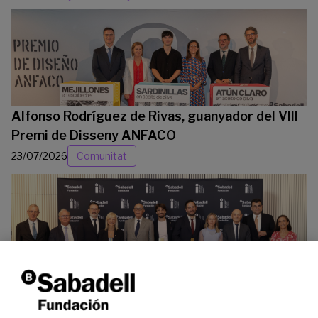
Alfonso Rodríguez de Rivas, guanyador del VIII
Premi de Disseny ANFACO
23/07/2026
Comunitat
La Fundació Banc Sabadell reconeix a dos
investigadors en els àmbits de l’edició del