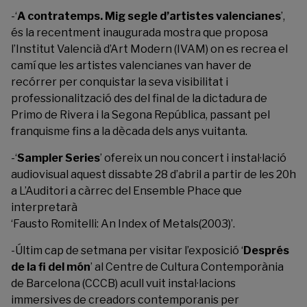
-‘
A contratemps. Mig segle d’artistes valencianes
’,
és la recentment inaugurada mostra que proposa
l’Institut Valencià d’Art Modern (IVAM) on es recrea el
camí que les artistes valencianes van haver de
recórrer per conquistar la seva visibilitat i
professionalització des del final de la dictadura de
Primo de Rivera i la Segona República, passant pel
franquisme fins a la dècada dels anys vuitanta.
-‘
Sampler Series
’ ofereix un nou concert i instal·lació
audiovisual aquest dissabte 28 d’abril a partir de les 20h
a L’Auditori a càrrec del Ensemble Phace que
interpretarà
‘Fausto Romitelli: An Index of Metals(2003)’.
-Últim cap de setmana per visitar l’exposició ‘
Després
de la fi del món
’ al Centre de Cultura Contemporània
de Barcelona (CCCB) acull vuit instal·lacions
immersives de creadors contemporanis per