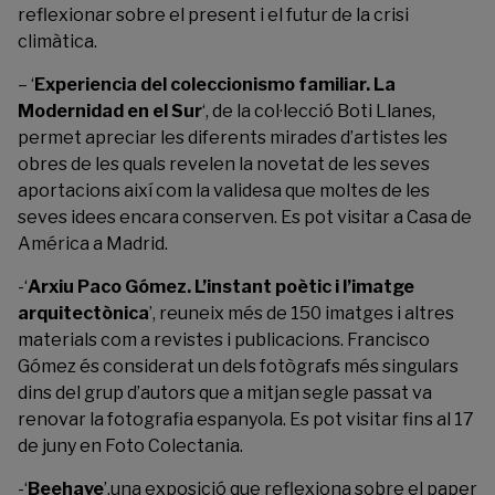
reflexionar sobre el present i el futur de la crisi
climàtica.
– ‘
Experiencia del coleccionismo familiar. La
Modernidad en el Sur
‘, de la col·lecció Boti Llanes,
permet apreciar les diferents mirades d’artistes les
obres de les quals revelen la novetat de les seves
aportacions així com la validesa que moltes de les
seves idees encara conserven. Es pot visitar a Casa de
América a Madrid.
-‘
Arxiu Paco Gómez. L’instant poètic i l’imatge
arquitectònica
’, reuneix més de 150 imatges i altres
materials com a revistes i publicacions. Francisco
Gómez és considerat un dels fotògrafs més singulars
dins del grup d’autors que a mitjan segle passat va
renovar la fotografia espanyola. Es pot visitar fins al 17
de juny en Foto Colectania.
-‘
Beehave
’,una exposició que reflexiona sobre el paper