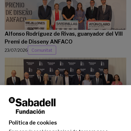
Alfonso Rodríguez de Rivas, guanyador del VIII
Premi de Disseny ANFACO
23/07/2026
Comunitat
La Fundació Banc Sabadell reconeix a dos
investigadors en els àmbits de l’edició del
genoma i l’energia neta
Política de cookies
07/07/2026
Investigació