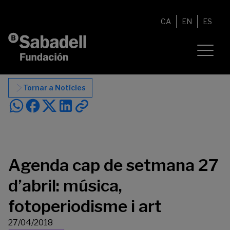
Vés al contingut
CA
EN
ES
Tornar a Notícies
Agenda cap de setmana 27
d’abril: música,
fotoperiodisme i art
27/04/2018