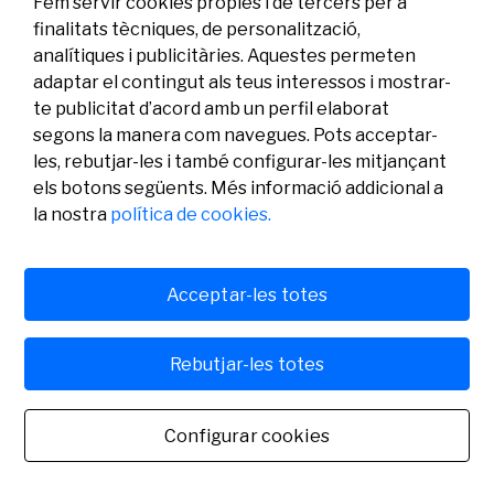
Fem servir cookies pròpies i de tercers per a
finalitats tècniques, de personalització,
analítiques i publicitàries. Aquestes permeten
adaptar el contingut als teus interessos i mostrar-
te publicitat d’acord amb un perfil elaborat
segons la manera com navegues. Pots acceptar-
les, rebutjar-les i també configurar-les mitjançant
els botons següents. Més informació addicional a
Legal
Activitat
Social
la nostra
política de cookies.
Avís legal
Convocatòries
Política de privacitat
Premis
Política de cookies
Notícies
Atenció a l’usuari
Contacte
Acceptar-les totes
Rebutjar-les totes
© Fundació Banc Sabadell 2024 tots els drets reservats
Configurar cookies