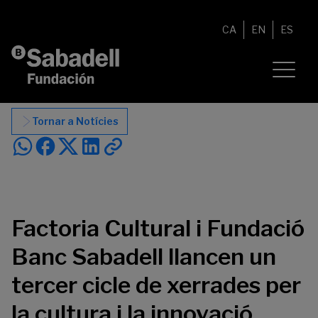
Vés al contingut
CA
EN
ES
Tornar a Notícies
Factoria Cultural i Fundació
Banc Sabadell llancen un
tercer cicle de xerrades per
la cultura i la innovació