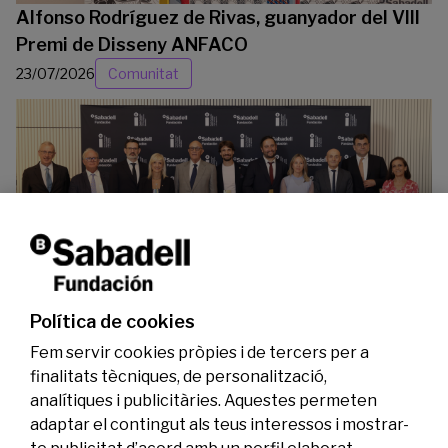
Alfonso Rodríguez de Rivas, guanyador del VIII
Premi de Disseny ANFACO
23/07/2026
Comunitat
La Fundació Banc Sabadell reconeix a dos
investigadors en els àmbits de l’edició del
genoma i l’energia neta
Política de cookies
07/07/2026
Investigació
Fem servir cookies pròpies i de tercers per a
finalitats tècniques, de personalització,
analítiques i publicitàries. Aquestes permeten
adaptar el contingut als teus interessos i mostrar-