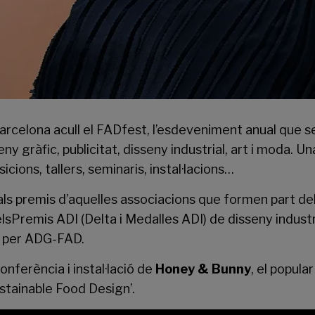
arcelona
acull el
FADfest
, l’esdeveniment anual que se
ny gràfic, publicitat, disseny industrial, art i moda. U
icions, tallers, seminaris, instal·lacions…
ipals premis d’aquelles associacions que formen part de
Premis ADI (Delta i Medalles ADI) de disseny industria
s per ADG-FAD.
onferència i instal·lació de
Honey & Bunny
, el popul
stainable Food Design’.