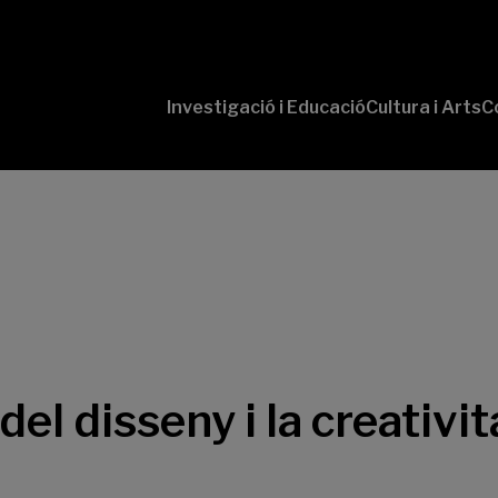
Investigació i Educació
Cultura i Arts
C
‘Conversaciones
Pr
con Ciencia’
te
P
B-
‘L
Cu
‘L
So
el disseny i la creativ