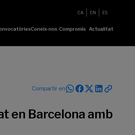
CA
EN
ES
onvocatòries
Coneix-nos
Compromís
Actualitat
esenta el
Fundació
Voluntariat
Notícies
u projecte
Nosaltres
Compromís
remis
Comunitat
sostenible
Value
Memòria
íderes
Transparència
lturales’
íderes
Compartir en
ciales’
itat en Barcelona amb