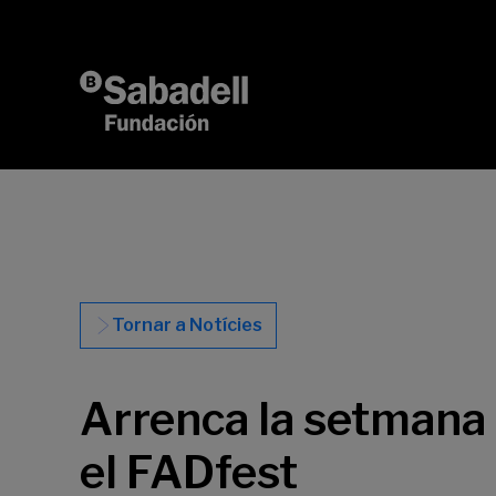
Vés al contingut
Tornar a Notícies
Arrenca la setmana d
el FADfest