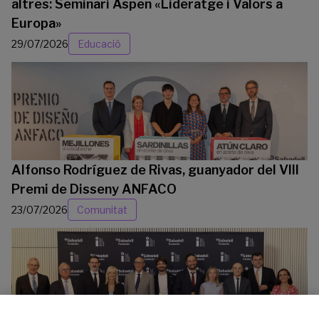
altres: Seminari Aspen «Lideratge i Valors a
Europa»
29/07/2026
Educació
Alfonso Rodríguez de Rivas, guanyador del VIII
Premi de Disseny ANFACO
23/07/2026
Comunitat