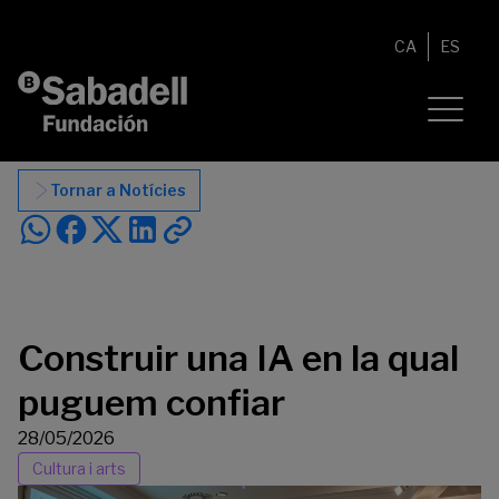
Vés al contingut
CA
ES
Tornar a Notícies
Construir una IA en la qual
puguem confiar
28/05/2026
Cultura i arts