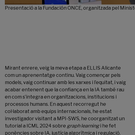
Presentació a la Fundación ONCE, organitzada pel Ministe
Mirant enrere, veig la meva etapa a ELLIS Alicante
com un aprenentatge continu. Vaig començar pels
models, vaig continuar amb les xarxes i l’equitat, i vaig
acabar entenent que la confiança en la IA també rau
en com s’integra en organitzacions, institucions i
processos humans. En aquest recorregut he
col·laborat amb equips internacionals, he estat
investigador visitant a MPI-SWS, he coorganitzat un
tutorial a ICML 2024 sobre
graph learning
i he fet
ponències sobre IA, justícia algorítmica i regulació.