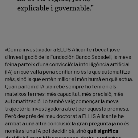
explicable i governable.”
«Com a investigador a
ELLIS Alicante
i becat jove
d’investigació de la
Fundación Banco Sabadell
, la meva
feina parteix d’una convicció: la intel·ligència artificial
(IA) en què val la pena confiar no és la que automatitza
més, sinó la que entén millor el món humà en què actua.
Quan parlem d’IA, gairebé sempre ho fem en els
mateixos termes: més capacitat, més precisió, més
automatització. Jo també vaig començar la meva
trajectòria investigadora atret per aquesta promesa.
Però després del meu doctorat a
ELLIS Alicante
he
arribat a una altra conclusió: la gran pregunta ja no és
només si una IA pot decidir bé, sinó
què significa