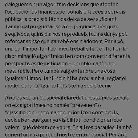
deleguem en un algoritme decisions que afecten
l’ocupació, les finances personals o l’accés a serveis
públics, la precisió tècnica deixa de ser suficient.
També cal preguntar-se a qui perjudica més quan
s’equivoca, quins biaixos reprodueix i quins danys pot
reforçar sense que gairebé ens n’adonem. Per això,
una part important del meu treball s’ha centrat en la
discriminació algorítmica i en com convertir diferents
perspectives de justícia en un problema tècnic
mesurable. Però també vaig entendre una cosa
igualment important: no n’hi ha prou amb arreglar el
model. Cal analitzar tot el sistema sociotècnic.
Això es veu amb especial claredat a les xarxes socials,
on els algoritmes no només “preveuen” o
“classifiquen”: recomanen, prioritzen continguts,
decideixen què guanya visibilitat i condicionen què
veiem i què deixem de veure. En altres paraules, també
donen forma a part del nostre entorn social. Per això