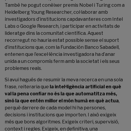
També he pogut conèixer premis Nobel i Turing com a
Heidelberg Young Researcher, col·laborar amb
investigadors d’institucions capdavanteres com Intel
Labs o Google Research, i participar en activitats de
lideratge dins la comunitat científica. Aquest
recorregut no hauria estat possible sense el suport
d’institucions que, com la Fundación Banco Sabadell,
entenen que l’excel·lència investigadora ha d’anar
unida a un compromís ferm amb la societat i els seus
problemes reals.
Si avui hagués de resumir la meva recerca en una sola
frase, reiteraria que
la intel·ligència artificial en què
val la pena confiar no és la que automatitza més,
sinó la que entén millor el món humà en què actua
,
perquè darrere de cada model hi ha persones,
decisions i institucions que importen. I això exigeix
més que bons algoritmes. Exigeix criteri, supervisió,
context i regles. Exigeix, en definitiva, una