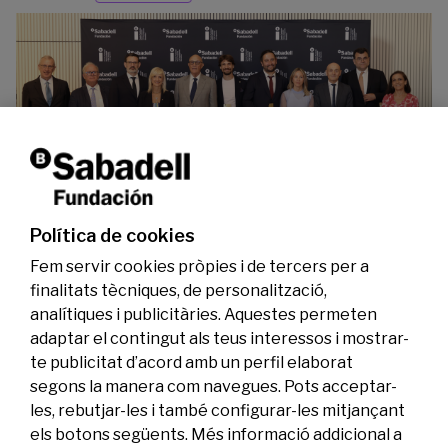
La Fundació Banc Sabadell reconeix a dos
investigadors en els àmbits de l’edició del
genoma i l’energia neta
Política de cookies
07/07/2026
Investigació
Fem servir cookies pròpies i de tercers per a
finalitats tècniques, de personalització,
analítiques i publicitàries. Aquestes permeten
adaptar el contingut als teus interessos i mostrar-
te publicitat d’acord amb un perfil elaborat
segons la manera com navegues. Pots acceptar-
les, rebutjar-les i també configurar-les mitjançant
els botons següents. Més informació addicional a
Legal
Activitat
Social