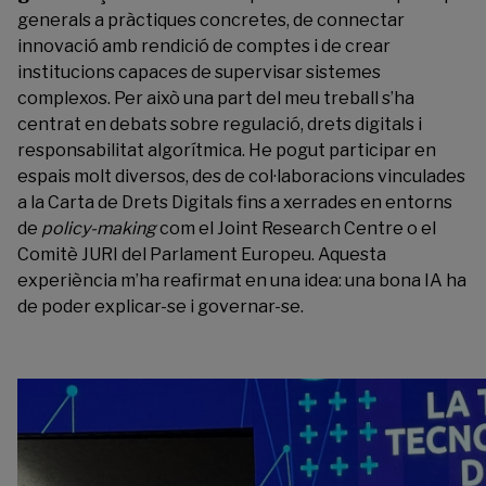
generals a pràctiques concretes, de connectar
innovació amb rendició de comptes i de crear
institucions capaces de supervisar sistemes
complexos. Per això una part del meu treball s’ha
centrat en debats sobre regulació, drets digitals i
responsabilitat algorítmica. He pogut participar en
espais molt diversos, des de col·laboracions vinculades
a la Carta de Drets Digitals fins a xerrades en entorns
de
policy-making
com el
Joint Research Centre
o el
Comitè JURI del Parlament Europeu
. Aquesta
experiència m’ha reafirmat en una idea: una bona IA ha
de poder explicar-se i governar-se.