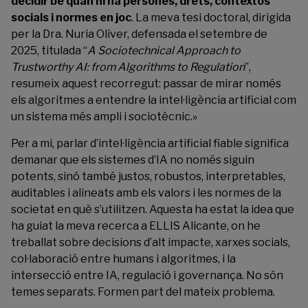
decidir bé quan hi ha persones, drets, contextos
socials i normes en joc
. La meva tesi doctoral, dirigida
per la Dra.
Nuria Oliver
, defensada el setembre de
2025, titulada “
A Sociotechnical Approach to
Trustworthy AI: from Algorithms to Regulation
”,
resumeix aquest recorregut: passar de mirar només
els algoritmes a entendre la intel·ligència artificial com
un sistema més ampli i sociotècnic.»
Per a mi, parlar d’intel·ligència artificial fiable significa
demanar que els sistemes d’IA no només siguin
potents, sinó també justos, robustos, interpretables,
auditables i alineats amb els valors i les normes de la
societat en què s’utilitzen. Aquesta ha estat la idea que
ha guiat la meva recerca a ELLIS Alicante, on he
treballat sobre decisions d’alt impacte, xarxes socials,
col·laboració entre humans i algoritmes, i la
intersecció entre IA, regulació i governança. No són
temes separats. Formen part del mateix problema.