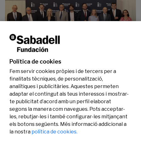
La Fundació Banc Sabadell reconeix a dos
investigadors en els àmbits de l’edició del
genoma i l’energia neta
Política de cookies
07/07/2026
Investigació
Fem servir cookies pròpies i de tercers per a
finalitats tècniques, de personalització,
analítiques i publicitàries. Aquestes permeten
adaptar el contingut als teus interessos i mostrar-
te publicitat d’acord amb un perfil elaborat
segons la manera com navegues. Pots acceptar-
les, rebutjar-les i també configurar-les mitjançant
els botons següents. Més informació addicional a
Legal
Activitat
Social
la nostra
política de cookies.
Avís legal
Convocatòries
Política de privacitat
Premis