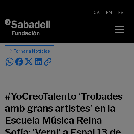
Vés al contingut
CA
EN
ES
Tornar a Notícies
#YoCreoTalento ‘Trobades
amb grans artistes’ en la
Escuela Música Reina
Sofía; ‘Verni’ a Espai 13 de