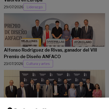
29/07/2026
Liderazgo
Alfonso Rodríguez de Rivas, ganador del VIII
Premio de Diseño ANFACO
23/07/2026
Cultura y artes
La Fundación Banco Sabadell reconoce a dos