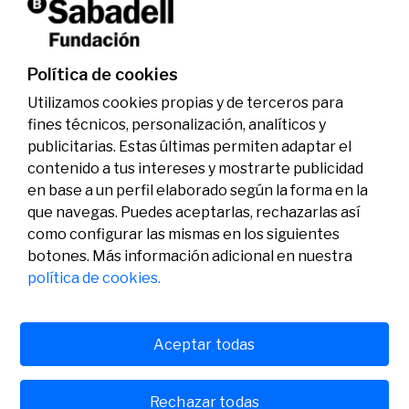
investigadores en los ámbitos de la edición del
genoma y la energía limpia
07/07/2026
Premios
Política de cookies
Utilizamos cookies propias y de terceros para
fines técnicos, personalización, analíticos y
publicitarias. Estas últimas permiten adaptar el
contenido a tus intereses y mostrarte publicidad
en base a un perfil elaborado según la forma en la
que navegas. Puedes aceptarlas, rechazarlas así
como configurar las mismas en los siguientes
Legal
Actividad
Social
botones. Más información adicional en nuestra
Aviso legal
Convocatorias
política de cookies.
Política de privacidad
Premios
Política de cookies
Noticias
Atención al usuario
Contacto
Aceptar todas
Rechazar todas