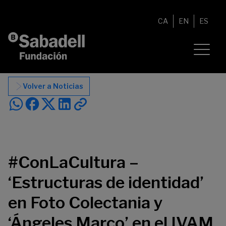
Saltar al contenido
CA
EN
ES
Volver a Noticias
#ConLaCultura –
‘Estructuras de identidad’
en Foto Colectania y
‘Ángeles Marco’ en el IVAM