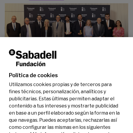
La Fundación Banco Sabadell reconoce a dos
investigadores en los ámbitos de la edición del
genoma y la energía limpia
07/07/2026
Premios
Política de cookies
Utilizamos cookies propias y de terceros para
fines técnicos, personalización, analíticos y
publicitarias. Estas últimas permiten adaptar el
contenido a tus intereses y mostrarte publicidad
en base a un perfil elaborado según la forma en la
que navegas. Puedes aceptarlas, rechazarlas así
como configurar las mismas en los siguientes
Legal
Actividad
Social