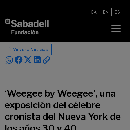
Saltar al contenido
CA
EN
ES
Volver a Noticias
‘Weegee by Weegee’, una
exposición del célebre
cronista del Nueva York de
los años 30 y 40