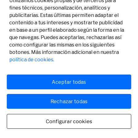
Utilizamos cookies propias y de terceros para
fines técnicos, personalización, analíticos y
publicitarias. Estas últimas permiten adaptar el
contenido a tus intereses y mostrarte publicidad
en base a un perfil elaborado según la forma en la
que navegas. Puedes aceptarlas, rechazarlas así
como configurar las mismas en los siguientes
Legal
Actividad
Social
botones. Más información adicional en nuestra
Aviso legal
Convocatorias
política de cookies.
Política de privacidad
Premios
Política de cookies
Noticias
Atención al usuario
Contacto
Aceptar todas
Rechazar todas
© Fundación Banco Sabadell 2024 todos los derechos
reservados
Configurar cookies