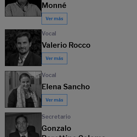
Monné
Ver más
Vocal
Valerio Rocco
Ver más
Vocal
Elena Sancho
Ver más
Secretario
Gonzalo