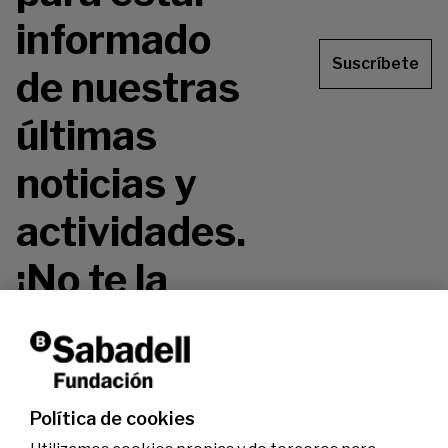
informado
Suscríbete
de nuestras
últimas
noticias y
actividades.
¡No te la
pierdas!
Política de cookies