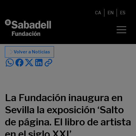
Saltar al contenido
CA
EN
ES
Volver a Noticias
La Fundación inaugura en
Sevilla la exposición ‘Salto
de página. El libro de artista
en el siglo XXI’