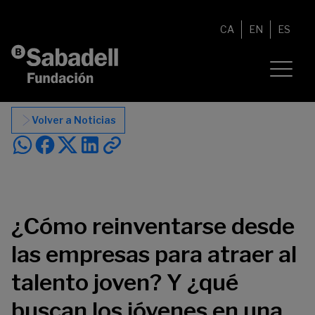
Saltar al contenido
CA
EN
ES
Volver a Noticias
¿Cómo reinventarse desde
las empresas para atraer al
talento joven? Y ¿qué
buscan los jóvenes en una