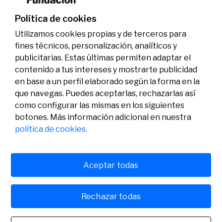
genoma y la energía limpia
07/07/2026
Premios
Política de cookies
Utilizamos cookies propias y de terceros para
fines técnicos, personalización, analíticos y
publicitarias. Estas últimas permiten adaptar el
contenido a tus intereses y mostrarte publicidad
en base a un perfil elaborado según la forma en la
que navegas. Puedes aceptarlas, rechazarlas así
como configurar las mismas en los siguientes
Legal
Actividad
Social
botones. Más información adicional en nuestra
Aviso legal
Convocatorias
política de cookies.
Política de privacidad
Premios
Política de cookies
Noticias
Atención al usuario
Contacto
Aceptar todas
Rechazar todas
© Fundación Banco Sabadell 2024 todos los derechos
reservados