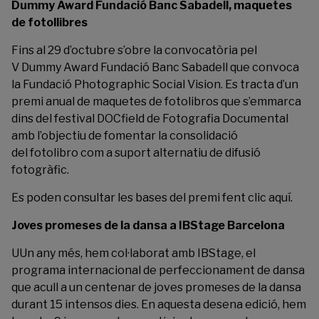
Dummy Award Fundació Banc Sabadell, maquetes
de fotollibres
Fins al 29 d’octubre s’obre la convocatòria pel
V Dummy Award Fundació Banc Sabadell que convoca
la
Fundació Photographic Social Vision
. Es tracta d’un
premi anual de maquetes de fotolibros que s’emmarca
dins del festival DOCfield de Fotografia Documental
amb l’objectiu de fomentar la consolidació
del fotolibro com a suport alternatiu de difusió
fotogràfic.
Es poden consultar les bases del premi fent clic
aquí
.
Joves promeses de la dansa a IBStage Barcelona
UUn any més, hem col·laborat amb
IBStage
, el
programa internacional de perfeccionament de dansa
que acull a un centenar de joves promeses de la dansa
durant 15 intensos dies. En aquesta desena edició, hem