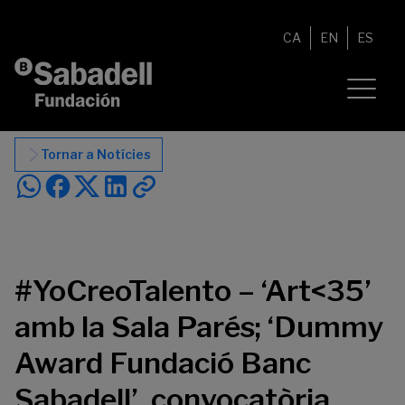
Vés al contingut
CA
EN
ES
Tornar a Notícies
#YoCreoTalento – ‘Art<35’
amb la Sala Parés; ‘Dummy
Award Fundació Banc
Sabadell’, convocatòria