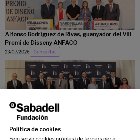
Alfonso Rodríguez de Rivas, guanyador del VIII
Premi de Disseny ANFACO
23/07/2026
Comunitat
La Fundació Banc Sabadell reconeix a dos
investigadors en els àmbits de l’edició del
genoma i l’energia neta
Política de cookies
07/07/2026
Investigació
Fem servir cookies pròpies i de tercers per a