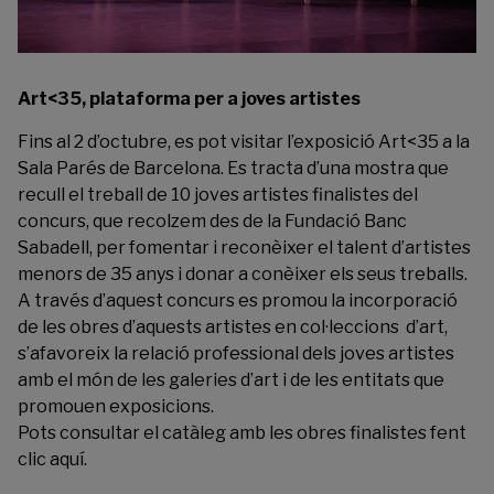
Art<35, plataforma per a joves artistes
Fins al 2 d’octubre, es pot visitar l’exposició
Art<35
a la
Sala Parés de Barcelona. Es tracta d’una mostra que
recull el treball de 10 joves artistes finalistes del
concurs, que recolzem des de la Fundació Banc
Sabadell, per fomentar i reconèixer el talent d’artistes
menors de 35 anys i donar a conèixer els seus treballs.
A través d’aquest concurs es promou la incorporació
de les obres d’aquests artistes en col·leccions d’art,
s’afavoreix la relació professional dels joves artistes
amb el món de les galeries d’art i de les entitats que
promouen exposicions.
Pots consultar el catàleg amb les obres finalistes fent
clic
aquí
.