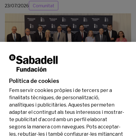
23/07/2026
Comunitat
La Fundació Banc Sabadell reconeix a dos
investigadors en els àmbits de l’edició del
genoma i l’energia neta
Política de cookies
07/07/2026
Investigació
Fem servir cookies pròpies i de tercers per a
finalitats tècniques, de personalització,
analítiques i publicitàries. Aquestes permeten
adaptar el contingut als teus interessos i mostrar-
te publicitat d’acord amb un perfil elaborat
segons la manera com navegues. Pots acceptar-
les, rebutjar-les i també configurar-les mitjançant