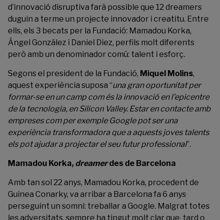
d’innovació disruptiva farà possible que 12 dreamers
duguin a terme un projecte innovador i creatitu. Entre
ells, els 3 becats per la Fundació: Mamadou Korka,
Ángel González i Daniel Diez, perfils molt diferents
però amb un denominador comú: talent i esforç.
Segons el president de la Fundació,
Miquel Molins
,
aquest experiència suposa “
una gran oportunitat per
formar-se en un camp com és la innovació en l’epicentre
de la tecnologia, en Silicon Valley. Estar en contacte amb
empreses com per exemple Google pot ser una
experiència transformadora que a aquests joves talents
els pot ajudar a projectar el seu futur professional
”.
Mamadou Korka,
dreamer
des de Barcelona
Amb tan sol 22 anys, Mamadou Korka, procedent de
Guinea Conarky, va arribar a Barcelona fa 6 anys
perseguint un somni: treballar a Google. Malgrat totes
les adversitats, sempre ha tingut molt clar que, tard o