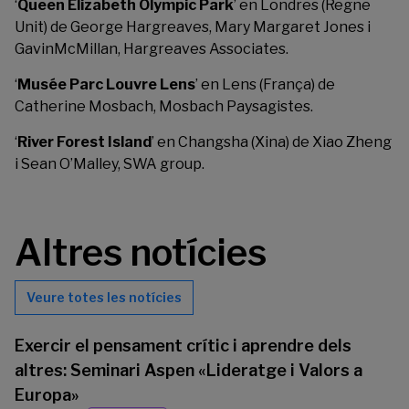
‘
Queen Elizabeth Olympic Park
’ en Londres (Regne
Unit) de George Hargreaves, Mary Margaret Jones i
GavinMcMillan, Hargreaves Associates.
‘
Musée Parc Louvre Lens
’ en Lens (França) de
Catherine Mosbach, Mosbach Paysagistes.
‘
River Forest Island
’ en Changsha (Xina) de Xiao Zheng
i Sean O’Malley, SWA group.
Altres notícies
Veure totes les notícies
Exercir el pensament crític i aprendre dels
altres: Seminari Aspen «Lideratge i Valors a
Europa»