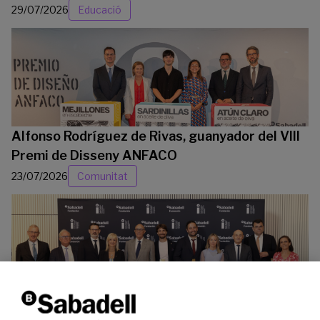
29/07/2026
Educació
Alfonso Rodríguez de Rivas, guanyador del VIII
Premi de Disseny ANFACO
23/07/2026
Comunitat
La Fundació Banc Sabadell reconeix a dos