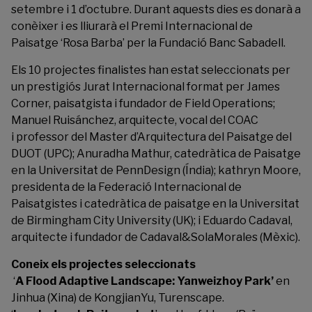
setembre i 1 d’octubre. Durant aquests dies es donarà a
conèixer i es lliurarà el
Premi Internacional de
Paisatge ‘Rosa Barba’
per la Fundació Banc Sabadell.
Els 10 projectes finalistes han estat seleccionats per
un prestigiós Jurat Internacional format per James
Corner, paisatgista i fundador de Field Operations;
Manuel Ruisánchez, arquitecte, vocal del COAC
i professor del Master d’Arquitectura del Paisatge del
DUOT (UPC); Anuradha Mathur, catedràtica de Paisatge
en la Universitat de PennDesign (Índia); kathryn Moore,
presidenta de la Federació Internacional de
Paisatgistes i catedràtica de paisatge en la Universitat
de Birmingham City University (UK); i Eduardo Cadaval,
arquitecte i fundador de Cadaval&SolaMorales (Mèxic).
Coneix els projectes seleccionats
‘
A Flood Adaptive Landscape: Yanweizhoy Park
’
en
Jinhua (Xina) de KongjianYu, Turenscape.