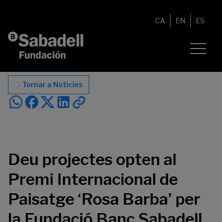
Vés al contingut
CA
EN
ES
Tornar a Notícies
Deu projectes opten al
Premi Internacional de
Paisatge ‘Rosa Barba’ per
la Fundació Banc Sabadell