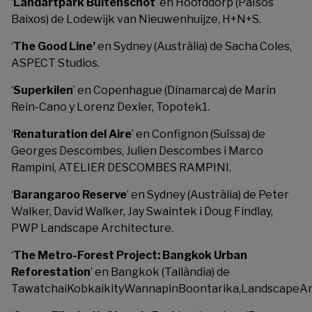
‘
Landartpark Buitenschot
’ en Hoofddorp (Països
Baixos) de Lodewijk van Nieuwenhuijze, H+N+S.
‘
The Good Line’
en Sydney (Austràlia) de Sacha Coles,
ASPECT Studios.
‘
Superkilen
’ en Copenhague (Dinamarca) de Marin
Rein-Cano y Lorenz Dexler, Topotek1.
‘
Renaturation del Aire
’ en Confignon (Suïssa) de
Georges Descombes, Julien Descombes i Marco
Rampini, ATELIER DESCOMBES RAMPINI.
‘
Barangaroo Reserve
’ en Sydney (Austràlia) de Peter
Walker, David Walker, Jay Swaintek i Doug Findlay,
PWP Landscape Architecture.
‘
The Metro-Forest Project: Bangkok Urban
Reforestation
’ en Bangkok (Tailàndia) de
TawatchaiKobkaikityWannapinBoontarika,LandscapeAr