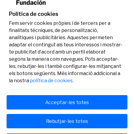
investigadors en els àmbits de l’edició del
genoma i l’energia neta
Política de cookies
07/07/2026
Investigació
Fem servir cookies pròpies i de tercers per a
finalitats tècniques, de personalització,
analítiques i publicitàries. Aquestes permeten
adaptar el contingut als teus interessos i mostrar-
te publicitat d’acord amb un perfil elaborat
segons la manera com navegues. Pots acceptar-
les, rebutjar-les i també configurar-les mitjançant
els botons següents. Més informació addicional a
Legal
Activitat
Social
la nostra
política de cookies.
Avís legal
Convocatòries
Política de privacitat
Premis
Política de cookies
Notícies
Atenció a l’usuari
Contacte
Acceptar-les totes
Rebutjar-les totes
© Fundació Banc Sabadell 2024 tots els drets reservats