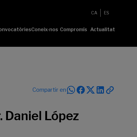
CA
ES
onvocatòries
Coneix-nos
Compromís
Actualitat
esenta el
Fundació
Voluntariat
Notícies
u projecte
Nosaltres
Compromís
remis
Comunitat
sostenible
Value
Memòria
íderes
Transparència
lturales’
íderes
Compartir en
ciales’
. Daniel López