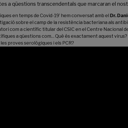
stes a qüestions transcendentals que marcaran el nost
fiques en temps de Covid-19’ hem conversat amb el
Dr. Dan
tigació sobre el camp de la resistència bacteriana als antibi
atori com a científic titular del CSIC en el Centre Nacional 
tífiques a qüestions com… Què és exactament aquest virus? 
 les proves serològiques i els PCR?