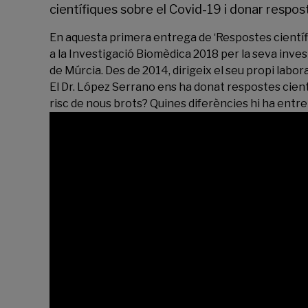
científiques sobre el Covid-19 i donar respo
En aquesta primera entrega de ‘Respostes cientí
a la Investigació Biomèdica 2018 per la seva inves
de Múrcia. Des de 2014, dirigeix el seu propi labor
El Dr. López Serrano ens ha donat respostes cien
risc de nous brots? Quines diferències hi ha entre