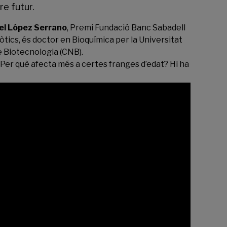
re futur.
iel López Serrano
, Premi Fundació Banc Sabadell
òtics, és doctor en Bioquímica per la Universitat
de Biotecnologia (CNB).
Per què afecta més a certes franges d’edat? Hi ha