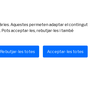
citàries. Aquestes permeten adaptar el contingut
 Pots acceptar-les, rebutjar-les i també
Rebutjar-les totes
Acceptar-les totes
Veure totes les notícies