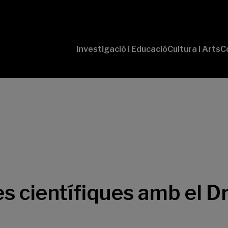
Investigació i Educació
Cultura i Arts
C
‘Conversaciones
Pr
con Ciencia’
te
P
B-
‘L
Cu
‘L
So
 científiques amb el Dr