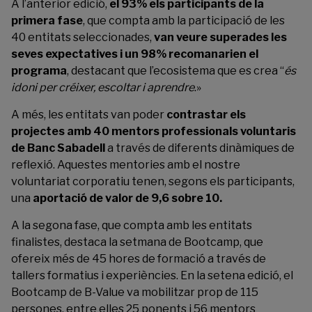
A l’anterior edició,
el 93% els participants de la
primera fase
, que compta amb la participació de les
40 entitats seleccionades,
van veure superades les
seves expectatives i un 98% recomanarien el
programa
, destacant que l’ecosistema que es crea “
és
idoni per créixer, escoltar i aprendre
.»
A més, les entitats van poder
contrastar els
projectes amb 40 mentors professionals voluntaris
de Banc Sabadell
a través de diferents dinàmiques de
reflexió. Aquestes mentories amb el nostre
voluntariat corporatiu tenen, segons els participants,
una
aportació de valor de 9,6 sobre 10.
A la segona fase, que compta amb les entitats
finalistes, destaca la setmana de Bootcamp, que
ofereix més de 45 hores de formació a través de
tallers formatius i experiències. En la setena edició, el
Bootcamp de B-Value va mobilitzar prop de 115
persones, entre elles 25 ponents i 56 mentors