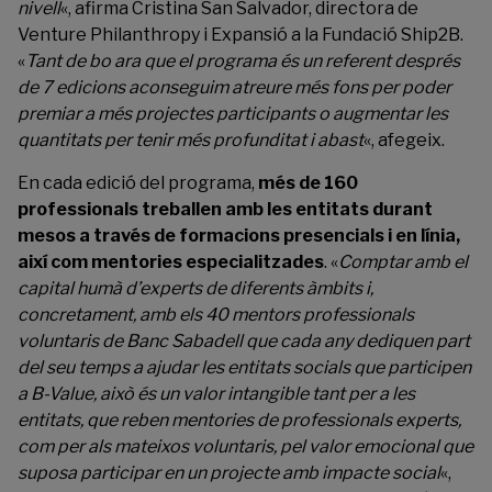
nivell
«, afirma Cristina San Salvador, directora de
Venture Philanthropy i Expansió a la Fundació Ship2B.
«
Tant de bo ara que el programa és un referent després
de 7 edicions aconseguim atreure més fons per poder
premiar a més projectes participants o augmentar les
quantitats per tenir més profunditat i abast
«, afegeix.
En cada edició del programa,
més de 160
professionals treballen amb les entitats durant
mesos a través de formacions presencials i en línia,
així com mentories especialitzades
. «
Comptar amb el
capital humà d’experts de diferents àmbits i,
concretament, amb els 40 mentors professionals
voluntaris de Banc Sabadell que cada any dediquen part
del seu temps a ajudar les entitats socials que participen
a B-Value, això és un valor intangible tant per a les
entitats, que reben mentories de professionals experts,
com per als mateixos voluntaris, pel valor emocional que
suposa participar en un projecte amb impacte social
«,