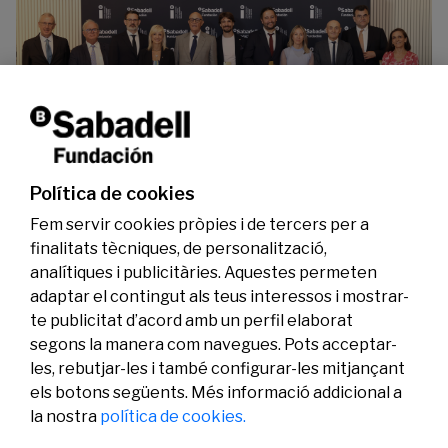
La Fundació Banc Sabadell reconeix a dos
investigadors en els àmbits de l’edició del
genoma i l’energia neta
Política de cookies
07/07/2026
Investigació
Fem servir cookies pròpies i de tercers per a
finalitats tècniques, de personalització,
analítiques i publicitàries. Aquestes permeten
adaptar el contingut als teus interessos i mostrar-
te publicitat d’acord amb un perfil elaborat
segons la manera com navegues. Pots acceptar-
les, rebutjar-les i també configurar-les mitjançant
els botons següents. Més informació addicional a
Legal
Activitat
Social
la nostra
política de cookies.
Avís legal
Convocatòries
Política de privacitat
Premis