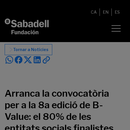
Vés al contingut
CA
EN
ES
Tornar a Notícies
Arranca la convocatòria
per a la 8a edició de B-
Value: el 80% de les
entitats socials finalistes