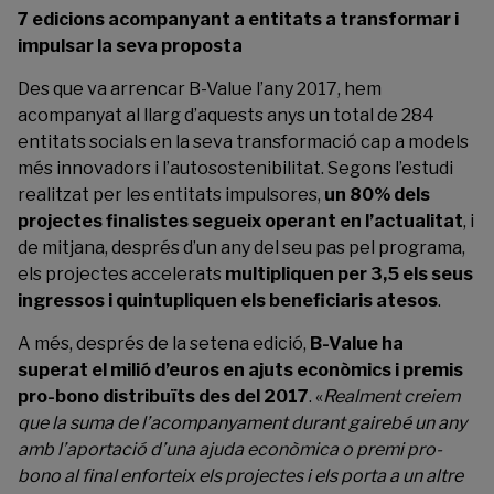
7 edicions acompanyant a entitats a transformar i
impulsar la seva proposta
Des que va arrencar B-Value l’any 2017, hem
acompanyat al llarg d’aquests anys un total de 284
entitats socials en la seva transformació cap a models
més innovadors i l’autosostenibilitat. Segons l’estudi
realitzat per les entitats impulsores,
un 80% dels
projectes finalistes segueix operant en l’actualitat
, i
de mitjana, després d’un any del seu pas pel programa,
els projectes accelerats
multipliquen per 3,5 els seus
ingressos i quintupliquen els beneficiaris atesos
.
A més, després de la setena edició,
B-Value ha
superat el milió d’euros en ajuts econòmics i premis
pro-bono distribuïts des del 2017
. «
Realment creiem
que la suma de l’acompanyament durant gairebé un any
amb l’aportació d’una ajuda econòmica o premi pro-
bono al final enforteix els projectes i els porta a un altre