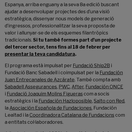
Espanya, arriba enguany a la seva 8a edició buscant
ajudar a desenvolupar projectes des d’una visió
estratègica, dissenyar nous models de generació
d’ingressos, professionalitzar la seva proposta de
valor i allunyar-se de els esquemes filantròpics
tradicionals.
Si tu també formes part d’un projecte
del tercer sector, tens fins al 18 de febrer per
presentar la teva candidatura
.
El programa està impulsat per
Fundació Ship2B
i
Fundació Banc Sabadell i coimpulsat per la
Fundación
Juan Entrecanales de Azcárate
. També compta amb
Sabadell Assegurances
,
PWC
,
After
,
Fundación ONCE
i
Fundació Joaquim Molins Figueras
com a socis
estratègics i la
Fundación Hazloposible
,
Salto con Red
,
la
Asociación Española de Fundaciones
,
Fundación
Lealtad
i la
Coordinadora Catalana de Fundacions
com
a entitats col·laboradores.