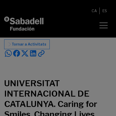
Vés al contingut
CA
ES
Tornar a Activitats
UNIVERSITAT
INTERNACIONAL DE
CATALUNYA. Caring for
Smiles, Changing Lives