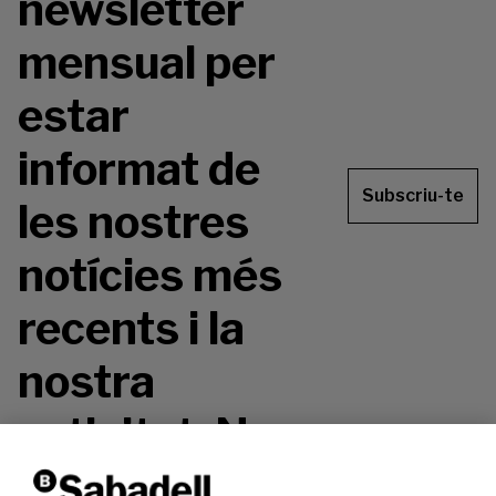
newsletter
mensual per
estar
informat de
Subscriu-te
les nostres
notícies més
recents i la
nostra
activitat. No
te la perdis!