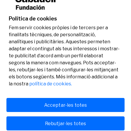
Política de cookies
Fem servir cookies pròpies i de tercers per a
finalitats tècniques, de personalització,
analítiques i publicitàries. Aquestes permeten
adaptar el contingut als teus interessos i mostrar-
te publicitat d’acord amb un perfil elaborat
segons la manera com navegues. Pots acceptar-
les, rebutjar-les i també configurar-les mitjançant
els botons següents. Més informació addicional a
Legal
Activitat
Social
la nostra
política de cookies.
Avís legal
Convocatòries
Política de privacitat
Premis
Política de cookies
Notícies
Atenció a l’usuari
Contacte
Acceptar-les totes
Rebutjar-les totes