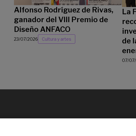
Alfonso Rodríguez de Rivas,
La 
ganador del VIII Premio de
rec
Diseño ANFACO
inv
23/07/2026
Cultura y artes
de l
ene
07/07