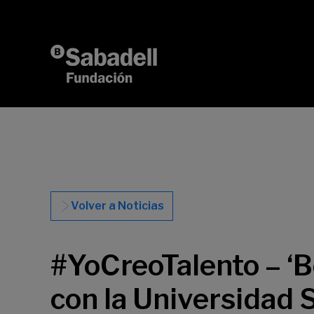
Saltar al contenido
Volver a Noticias
#YoCreoTalento – ‘B
con la Universidad 