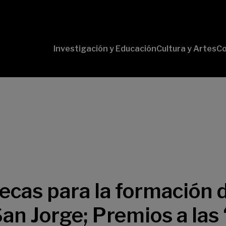
Investigación y Educación
Cultura y Artes
Co
Conversaciones
Pr
con Ciencia
pr
Pr
B-
Lí
Cu
Lí
So
ecas para la formación 
San Jorge; Premios a las