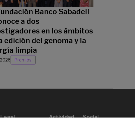
Fundación Banco Sabadell
onoce a dos
estigadores en los ámbitos
a edición del genoma y la
rgía limpia
/2026
Premios
Legal
Actividad
Social
Aviso legal
Convocatorias
Política de privacidad
Premios