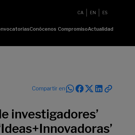
CA
EN
ES
nvocatorias
Conócenos
Compromiso
Actualidad
esenta tu
Fundación
Voluntariado
Noticias
oyecto
Nosotros
Compromiso
emios
Comunidad
sostenible
Value
Memoria
deres
Transparencia
lturales
deres
Compartir en
ciales
de investigadores’
 ‘Ideas+Innovadoras’