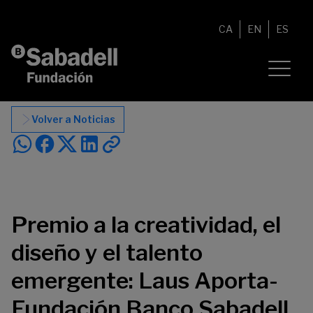
Saltar al contenido
CA
EN
ES
Volver a Noticias
Premio a la creatividad, el
diseño y el talento
emergente: Laus Aporta-
Fundación Banco Sabadell,