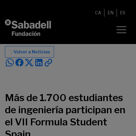
Saltar al contenido
CA
EN
ES
Volver a Noticias
Más de 1.700 estudiantes
de ingeniería participan en
el VII Formula Student
Spain