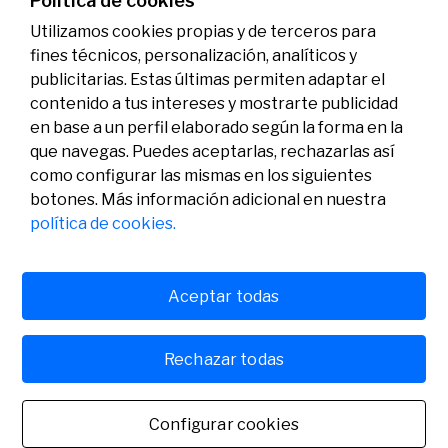
Política de cookies
Utilizamos cookies propias y de terceros para
fines técnicos, personalización, analíticos y
publicitarias. Estas últimas permiten adaptar el
contenido a tus intereses y mostrarte publicidad
en base a un perfil elaborado según la forma en la
que navegas. Puedes aceptarlas, rechazarlas así
como configurar las mismas en los siguientes
Legal
Actividad
Social
botones. Más información adicional en nuestra
Aviso legal
Convocatorias
política de cookies.
Política de privacidad
Premios
Política de cookies
Noticias
Atención al usuario
Contacto
Aceptar todas
Rechazar todas
© Fundación Banco Sabadell 2024 todos los derechos
reservados
Configurar cookies