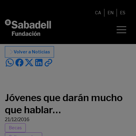
Saltar al contenido
CA
EN
ES
Volver a Noticias
Jóvenes que darán mucho
que hablar…
21/12/2016
Becas