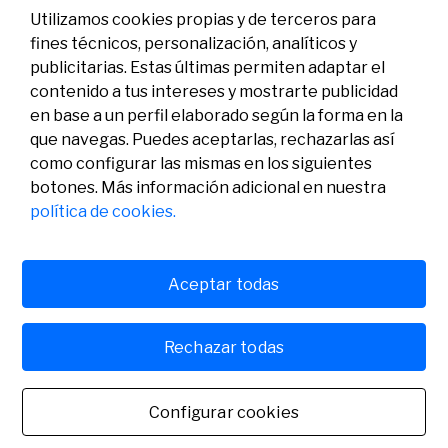
Utilizamos cookies propias y de terceros para
fines técnicos, personalización, analíticos y
publicitarias. Estas últimas permiten adaptar el
contenido a tus intereses y mostrarte publicidad
en base a un perfil elaborado según la forma en la
que navegas. Puedes aceptarlas, rechazarlas así
como configurar las mismas en los siguientes
Legal
Actividad
Social
botones. Más información adicional en nuestra
Aviso legal
Convocatorias
política de cookies.
Política de privacidad
Premios
Política de cookies
Noticias
Atención al usuario
Contacto
Aceptar todas
Rechazar todas
© Fundación Banco Sabadell 2024 todos los derechos
reservados
Configurar cookies