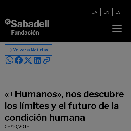
Saltar al contenido
CA
EN
ES
Volver a Noticias
«+Humanos», nos descubre
los límites y el futuro de la
condición humana
06/10/2015