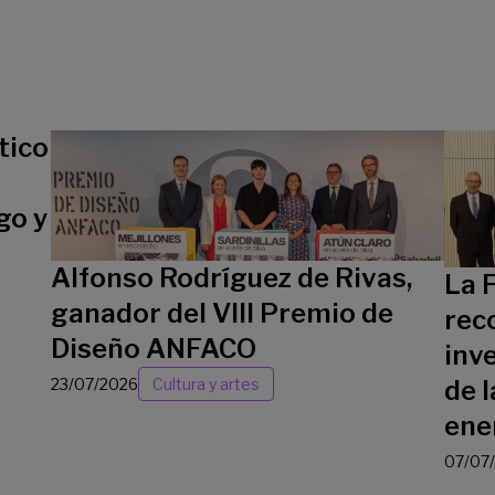
tico
go y
Alfonso Rodríguez de Rivas,
La 
ganador del VIII Premio de
rec
Diseño ANFACO
inv
23/07/2026
Cultura y artes
de l
ene
07/07