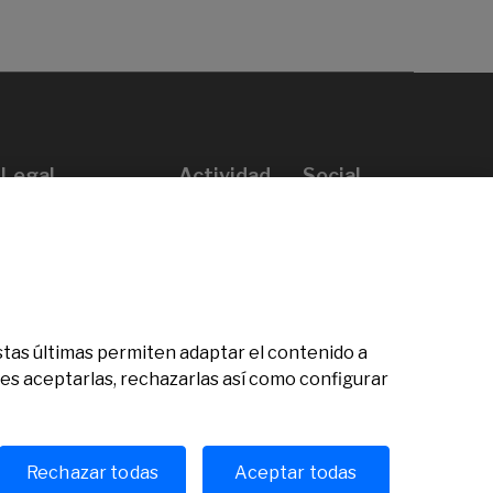
Legal
Actividad
Social
Aviso legal
Convocatorias
Política de privacidad
Premios
Política de cookies
Noticias
Atención al usuario
Contacto
 Estas últimas permiten adaptar el contenido a
des aceptarlas, rechazarlas así como configurar
Rechazar todas
Aceptar todas