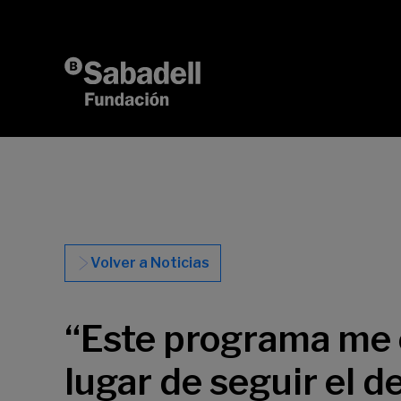
Saltar al contenido
Volver a Noticias
“Este programa me 
lugar de seguir el d