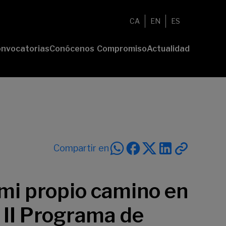
CA
EN
ES
nvocatorias
Conócenos
Compromiso
Actualidad
esenta tu
Fundación
Voluntariado
Noticias
oyecto
Nosotros
Compromiso
emios
Comunidad
sostenible
Value
Memoria
deres
Transparencia
lturales
deres
Compartir en
ciales
mi propio camino en
l II Programa de