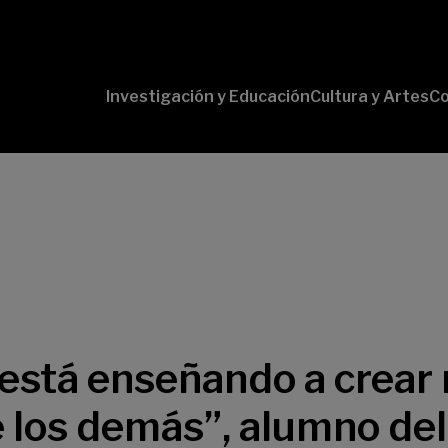
Investigación y Educación
Cultura y Artes
Co
Conversaciones
Pr
con Ciencia
pr
Pr
B-
Lí
Cu
Lí
So
está enseñando a crear 
e los demás”, alumno de