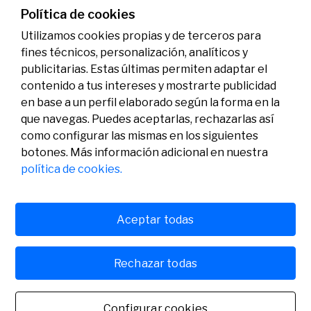
07/07/2026
Premios
Política de cookies
Utilizamos cookies propias y de terceros para
fines técnicos, personalización, analíticos y
publicitarias. Estas últimas permiten adaptar el
contenido a tus intereses y mostrarte publicidad
en base a un perfil elaborado según la forma en la
que navegas. Puedes aceptarlas, rechazarlas así
como configurar las mismas en los siguientes
Legal
Actividad
Social
botones. Más información adicional en nuestra
Aviso legal
Convocatorias
política de cookies.
Política de privacidad
Premios
Política de cookies
Noticias
Atención al usuario
Contacto
Aceptar todas
Rechazar todas
© Fundación Banco Sabadell 2024 todos los derechos
reservados
Configurar cookies