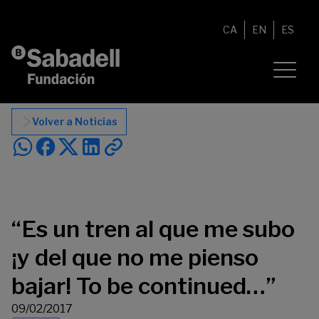
Saltar al contenido
CA
EN
ES
Volver a Noticias
“Es un tren al que me subo
¡y del que no me pienso
bajar! To be continued…”
09/02/2017