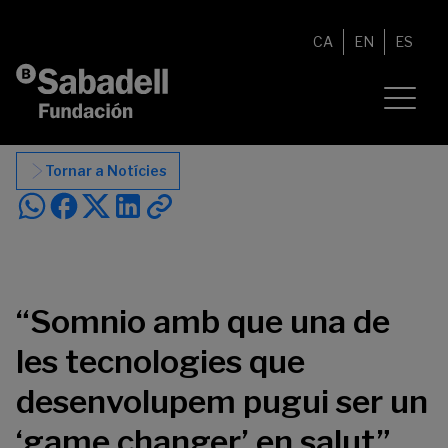
Vés al contingut
CA
EN
ES
Tornar a Notícies
“Somnio amb que una de
les tecnologies que
desenvolupem pugui ser un
‘game changer’ en salut”,