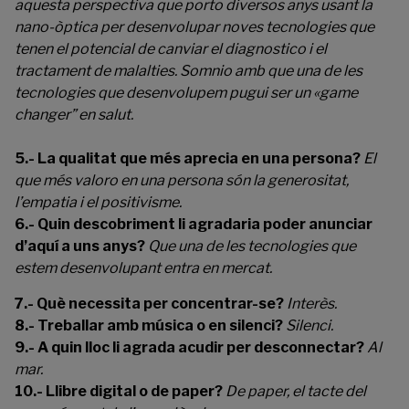
aquesta perspectiva que porto diversos anys usant la
nano-òptica per desenvolupar noves tecnologies que
tenen el potencial de canviar el diagnostico i el
tractament de malalties. Somnio amb que una de les
tecnologies que desenvolupem pugui ser un «game
changer” en salut.
5.- La qualitat que més aprecia en una persona?
El
que més valoro en una persona són la generositat,
l’empatia i el positivisme.
6.- Quin descobriment li agradaria poder anunciar
d’aquí a uns anys?
Que una de les tecnologies que
estem desenvolupant entra en mercat.
7.- Què necessita per concentrar-se?
Interès.
8.- Treballar amb música o en silenci?
Silenci.
9.- A quin lloc li agrada acudir per desconnectar?
Al
mar.
10.- Llibre digital o de paper?
De paper, el tacte del