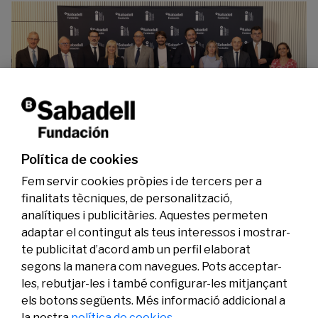
La Fundació Banc Sabadell reconeix a dos
investigadors en els àmbits de l’edició del
genoma i l’energia neta
Política de cookies
07/07/2026
Investigació
Fem servir cookies pròpies i de tercers per a
finalitats tècniques, de personalització,
analítiques i publicitàries. Aquestes permeten
adaptar el contingut als teus interessos i mostrar-
te publicitat d’acord amb un perfil elaborat
segons la manera com navegues. Pots acceptar-
les, rebutjar-les i també configurar-les mitjançant
els botons següents. Més informació addicional a
Legal
Activitat
Social
la nostra
política de cookies.
Avís legal
Convocatòries