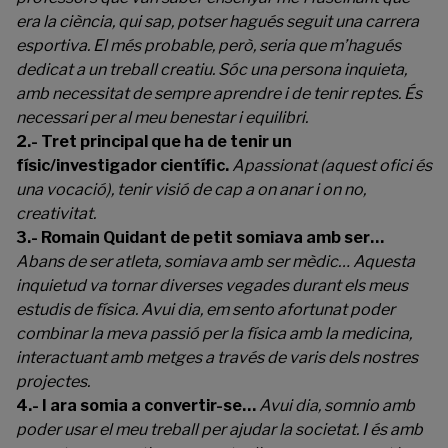
era la ciència, qui sap, potser hagués seguit una carrera
esportiva. El més probable, però, seria que m’hagués
dedicat a un treball creatiu. Sóc una persona inquieta,
amb necessitat de sempre aprendre i de tenir reptes. És
necessari per al meu benestar i equilibri.
2.- Tret principal que ha de tenir un
físic/investigador científic.
Apassionat (aquest ofici és
una vocació), tenir visió de cap a on anar i on no,
creativitat.
3.- Romain Quidant de petit somiava amb ser…
Abans de ser atleta, somiava amb ser mèdic… Aquesta
inquietud va tornar diverses vegades durant els meus
estudis de física. Avui dia, em sento afortunat poder
combinar la meva passió per la física amb la medicina,
interactuant amb metges a través de varis dels nostres
projectes.
4.- I ara somia a convertir-se…
Avui dia, somnio amb
poder usar el meu treball per ajudar la societat. I és amb