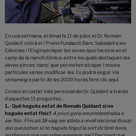
En una setmana, el dimarts 11 de juliol, el Dr. Romain
Quidant rebrà el I Premi Fundació Banc Sabadell a les
Ciències i l’Enginyeriaper les seves aportacions en el
camp de la nanofotònica, entre les quals destaquen les
seves pinces ‘nano’ que permeten atrapar i moure
partícules sense modificar-les. Es podrà seguir via
streaming
a partir de les 20:00 hores fent clic
aquí
.
Coneix el costat més personal del Dr. Quidant a través
d’aquestes 11 preguntes…
1.- Què hagués estat de Romain Quidant si no
hagués estat físic?
A priori gens em predestinaba a
ser físic. Fins als 18 vaig ser atleta a nivell nacional (boxa)
així que potser, si no hagués tingut la sort de tenir bons
professors que van saber ensenyar me’l fascinant que