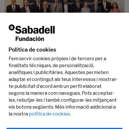
La Fundació Banc Sabadell reconeix a dos
investigadors en els àmbits de l’edició del
genoma i l’energia neta
Política de cookies
07/07/2026
Investigació
Fem servir cookies pròpies i de tercers per a
finalitats tècniques, de personalització,
analítiques i publicitàries. Aquestes permeten
adaptar el contingut als teus interessos i mostrar-
te publicitat d’acord amb un perfil elaborat
segons la manera com navegues. Pots acceptar-
les, rebutjar-les i també configurar-les mitjançant
els botons següents. Més informació addicional a
Legal
Activitat
Social
la nostra
política de cookies.
Avís legal
Convocatòries
Política de privacitat
Premis
Política de cookies
Notícies