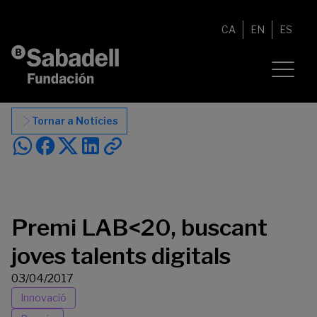
Vés al contingut
CA
EN
ES
Tornar a Notícies
Premi LAB<20, buscant
joves talents digitals
03/04/2017
Innovació