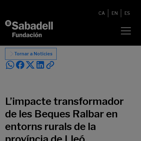
Vés al contingut
CA
EN
ES
Tornar a Notícies
L’impacte transformador
de les Beques Ralbar en
entorns rurals de la
província de Lleó