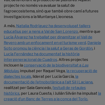
projecte no només va avaluar la salut de
l’agroecosistema, sinó que també obre camí a futures
investigacions a la Muntanya Lleonesa.
A més,
Natalia Rodríguez ha desenvolupat tallers
educatius per a nens a Val de San Lorenzo
, mentre que
Lucía Álvarez ha treballat per dinamitzar el Vall de
Reyero amb un enfocament en el turisme verd
.
Daniela
Soto promou la ciència i la salut a Geras de Gordón
, i
Lucía Fernández ha documentat la història
intergeneracional de Cuadros
. Altres projectes
inclouen la
conservació de la biodiversitat a
Las
Médulas
, impulsat per Raquel Vega,
la recuperació de
dialectes locals
, liderat per Lucía García,
la
documentació de l’etnobotànica a l’alt Sil i Laciana
,
realitzat per Gala Gancedo,
l’estudi de retaules
històrics
, per Laura Cuesta, i Julián Silván ha impulsat
la
creació d’un Banc de Terres a la conca del Torío.