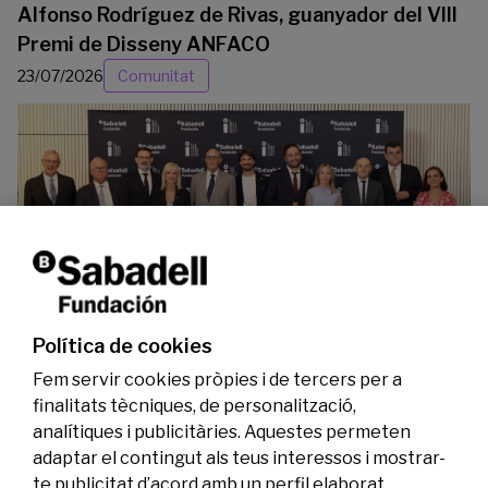
Alfonso Rodríguez de Rivas, guanyador del VIII
Premi de Disseny ANFACO
23/07/2026
Comunitat
La Fundació Banc Sabadell reconeix a dos
investigadors en els àmbits de l’edició del
genoma i l’energia neta
Política de cookies
07/07/2026
Investigació
Fem servir cookies pròpies i de tercers per a
finalitats tècniques, de personalització,
analítiques i publicitàries. Aquestes permeten
adaptar el contingut als teus interessos i mostrar-
te publicitat d’acord amb un perfil elaborat