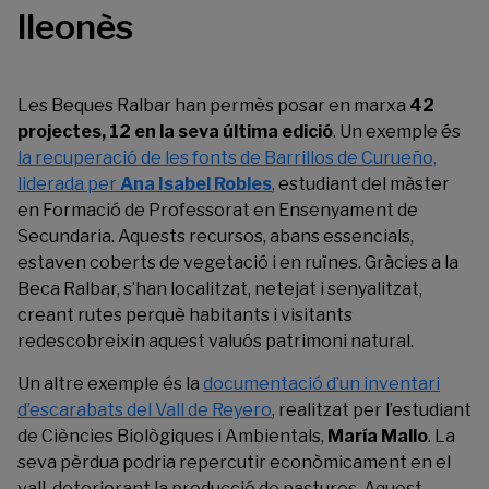
lleonès
Les Beques Ralbar han permès posar en marxa
42
projectes, 12 en la seva última edició
. Un exemple és
la recuperació de les fonts de Barrillos de Curueño,
liderada per
Ana Isabel Robles
, estudiant del màster
en Formació de Professorat en Ensenyament de
Secundaria. Aquests recursos, abans essencials,
estaven coberts de vegetació i en ruïnes. Gràcies a la
Beca Ralbar, s’han localitzat, netejat i senyalitzat,
creant rutes perquè habitants i visitants
redescobreixin aquest valuós patrimoni natural.
Un altre exemple és la
documentació d’un inventari
d’escarabats del Vall de Reyero
, realitzat per l’estudiant
de Ciències Biològiques i Ambientals,
María Mallo
. La
seva pèrdua podria repercutir econòmicament en el
vall, deteriorant la producció de pastures. Aquest