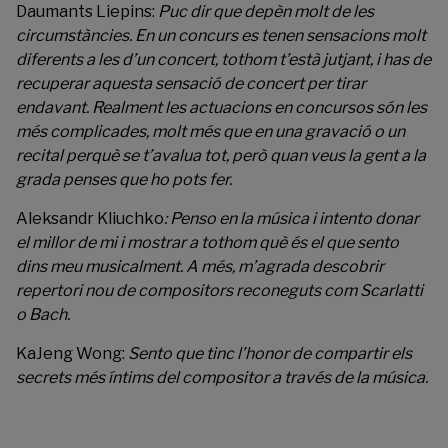
Daumants Liepins:
Puc dir que depèn molt de les
circumstàncies. En un concurs es tenen sensacions molt
diferents a les d’un concert, tothom t’està jutjant, i has de
recuperar aquesta sensació de concert per tirar
endavant. Realment les actuacions en concursos són les
més complicades, molt més que en una gravació o un
recital perquè se t’avalua tot, però quan veus la gent a la
grada penses que ho pots fer.
Aleksandr Kliuchko
:
Penso en la música i intento donar
el millor de mi i mostrar a tothom què és el que sento
dins meu musicalment. A més, m’agrada descobrir
repertori nou de compositors reconeguts com Scarlatti
o Bach.
KaJeng Wong:
Sento que tinc l’honor de compartir els
secrets més íntims del compositor a través de la música.