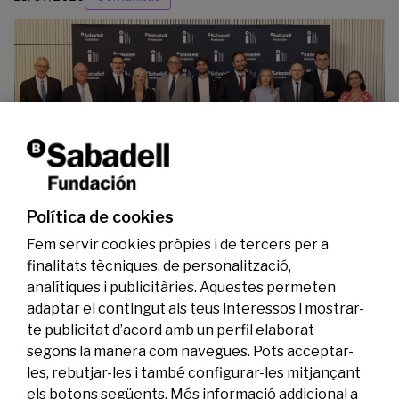
La Fundació Banc Sabadell reconeix a dos
investigadors en els àmbits de l’edició del
genoma i l’energia neta
Política de cookies
07/07/2026
Investigació
Fem servir cookies pròpies i de tercers per a
finalitats tècniques, de personalització,
analítiques i publicitàries. Aquestes permeten
adaptar el contingut als teus interessos i mostrar-
te publicitat d’acord amb un perfil elaborat
segons la manera com navegues. Pots acceptar-
les, rebutjar-les i també configurar-les mitjançant
els botons següents. Més informació addicional a
Legal
Activitat
Social