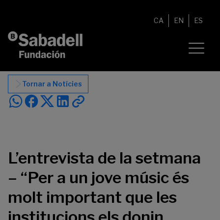
Vés al contingut
CA
EN
ES
Tornar a Notícies
L’entrevista de la setmana
– “Per a un jove músic és
molt important que les
institucions els donin