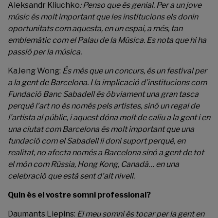
Aleksandr Kliuchko
:
Penso que és genial. Per a un jove
músic és molt important que les institucions els donin
oportunitats com aquesta, en un espai, a més, tan
emblemàtic com el Palau de la Música. Es nota que hi ha
passió per la música.
KaJeng Wong:
És més que un concurs, és un festival per
a la gent de Barcelona. I la implicació d’institucions com
Fundació Banc Sabadell és òbviament una gran tasca
perquè l’art no és només pels artistes, sinó un regal de
l’artista al públic, i aquest dóna molt de caliu a la gent i en
una ciutat com Barcelona és molt important que una
fundació com el Sabadell li doni suport perquè, en
realitat, no afecta només a Barcelona sinó a gent de tot
el món com Rússia, Hong Kong, Canadà… en una
celebració que està sent d’alt nivell.
Quin és el vostre somni professional?
Daumants Liepins:
El meu somni és tocar per la gent en