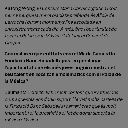
KaJeng Wong:
El Concurs Maria Canals significa molt
per mi perquè la meva pianista preferida és Alicia de
Larrocha i durant molts anys l’he escoltada en
enregistraments cada dia. A més, tinc l’oportunitat de
tocar al Palau de la Música Catalana el Concert de
Chopin.
Com valoreu que entitats com el Maria Canals i la
Fundació Banc Sabadell aposten per donar
l’oportunitat que els més joves puguin mostrar el
seu talent en llocs tan emblemàtics com el Palau de
la Música?
Daumants Liepins:
Estic molt content que institucions
com aquestes ens donin suport. He vist molts cartells de
la Fundació Banc Sabadell al carrer i crec que és molt
important, i el fa prestigiós el fet de donar suport a la
música clàssica.