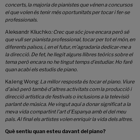
concerts, la majoria de pianistes que vénen a concursos
el que volen és tenir més oportunitats per tocar i fer-se
professionals.
Aleksandr Kliuchko
:
Crec que sóc jove encara però sé
que vull ser pianista professional, tocar per tot el món, en
diferents països, i, en el futur, m’agradaria dedicar-me a
la direcció. De fet, he llegit alguns llibres teòrics sobre el
tema però encara no he tingut temps d’estudiar. Ho faré
quan acabi els estudis de piano.
KaJeng Wong:
La millor resposta és tocar el piano. Viure
d’això però també d’altres activitats com la producció i
direcció artística de festivals o inclusions a la televisió
parlant de música. He vingut aquí a donar significat a la
meva vida compartint l’art d’Espanya amb el del meu
país. Al final els artistes volen enriquir la vida dels altres.
Què sentiu quan esteu davant del piano?