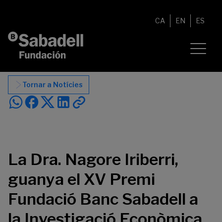
Vés al contingut
CA
EN
ES
Tornar a Notícies
La Dra. Nagore Iriberri,
guanya el XV Premi
Fundació Banc Sabadell a
la Investigació Econòmica