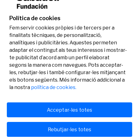
investigadors en els àmbits de l’edició del
genoma i l’energia neta
Política de cookies
07/07/2026
Investigació
Fem servir cookies pròpies i de tercers per a
finalitats tècniques, de personalització,
analítiques i publicitàries. Aquestes permeten
adaptar el contingut als teus interessos i mostrar-
te publicitat d’acord amb un perfil elaborat
segons la manera com navegues. Pots acceptar-
les, rebutjar-les i també configurar-les mitjançant
els botons següents. Més informació addicional a
Legal
Activitat
Social
la nostra
política de cookies.
Avís legal
Convocatòries
Política de privacitat
Premis
Política de cookies
Notícies
Atenció a l’usuari
Contacte
Acceptar-les totes
Rebutjar-les totes
© Fundació Banc Sabadell 2024 tots els drets reservats