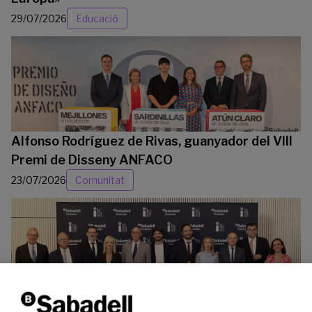
29/07/2026
Educació
Alfonso Rodríguez de Rivas, guanyador del VIII
Premi de Disseny ANFACO
23/07/2026
Comunitat
La Fundació Banc Sabadell reconeix a dos