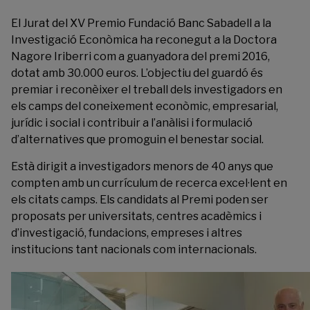
El Jurat del XV Premio Fundació Banc Sabadell a la
Investigació Econòmica ha reconegut a la Doctora
Nagore Iriberri com a guanyadora del premi 2016,
dotat amb 30.000 euros. L’objectiu del guardó és
premiar i reconèixer el treball dels investigadors en
els camps del coneixement econòmic, empresarial,
jurídic i social i contribuir a l’anàlisi i formulació
d’alternatives que promoguin el benestar social.
Està dirigit a investigadors menors de 40 anys que
compten amb un currículum de recerca excel·lent en
els citats camps. Els candidats al Premi poden ser
proposats per universitats, centres acadèmics i
d’investigació, fundacions, empreses i altres
institucions tant nacionals com internacionals.