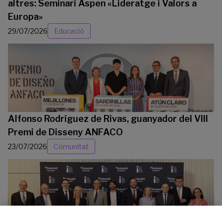
altres: Seminari Aspen «Lideratge i Valors a
Europa»
29/07/2026
Educació
Alfonso Rodríguez de Rivas, guanyador del VIII
Premi de Disseny ANFACO
23/07/2026
Comunitat