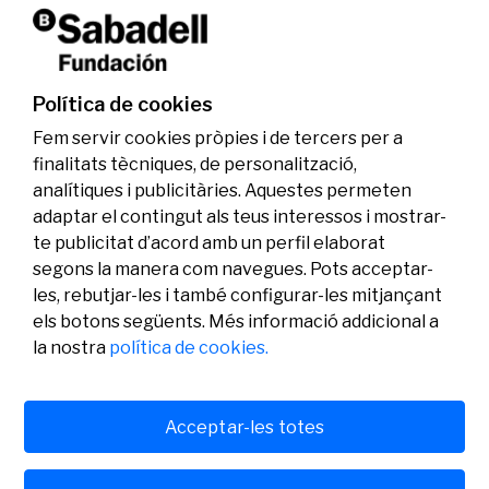
La Fundació Banc Sabadell reconeix a dos
investigadors en els àmbits de l’edició del
genoma i l’energia neta
Política de cookies
07/07/2026
Investigació
Fem servir cookies pròpies i de tercers per a
finalitats tècniques, de personalització,
analítiques i publicitàries. Aquestes permeten
adaptar el contingut als teus interessos i mostrar-
te publicitat d’acord amb un perfil elaborat
segons la manera com navegues. Pots acceptar-
les, rebutjar-les i també configurar-les mitjançant
els botons següents. Més informació addicional a
Legal
Activitat
Social
la nostra
política de cookies.
Avís legal
Convocatòries
Política de privacitat
Premis
Política de cookies
Notícies
Atenció a l’usuari
Contacte
Acceptar-les totes