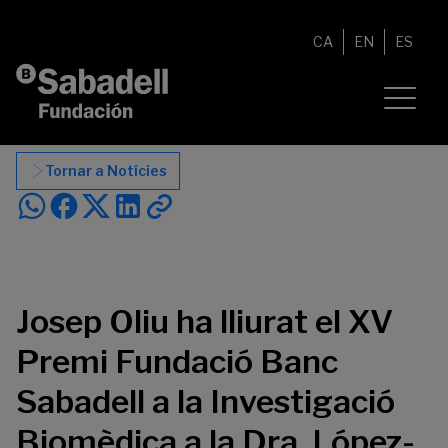
Vés al contingut
CA
EN
ES
Tornar a Notícies
Josep Oliu ha lliurat el XV
Premi Fundació Banc
Sabadell a la Investigació
Biomèdica a la Dra. López-