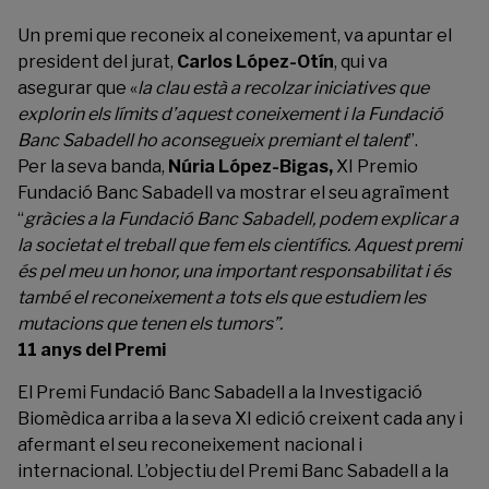
Un premi que reconeix al coneixement, va apuntar el
president del jurat,
Carlos López-Otín
, qui va
asegurar que «
la clau està a recolzar iniciatives que
explorin els límits d’aquest coneixement i la Fundació
Banc Sabadell ho aconsegueix premiant el talent
”.
Per la seva banda,
Núria López-Bigas,
XI Premio
Fundació Banc Sabadell va mostrar el seu agraïment
“
gràcies a la Fundació Banc Sabadell, podem explicar a
la societat el treball que fem els científics. Aquest premi
és pel meu un honor, una important responsabilitat i és
també el reconeixement a tots els que estudiem les
mutacions que tenen els tumors”.
11 anys del Premi
El Premi Fundació Banc Sabadell a la Investigació
Biomèdica arriba a la seva XI edició creixent cada any i
afermant el seu reconeixement nacional i
internacional. L’objectiu del Premi Banc Sabadell a la