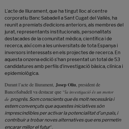
L’acte de lliurament, que ha tingut lloc al centre
corporatiu Banc Sabadell a Sant Cugat del Vallès, ha
reunit a premiats d’edicions anteriors, als membres del
jurat, representants institucionals, personalitats
destacades de la comunitat mèdica, científica i de
recerca, així com a les universitats de tota Espanya i
inversors interessats en els projectes de recerca. En
aquesta onzena edició s’han presentat un total de 53
candidatures amb perfils d’investigació bàsica, clínica i
epidemiològica.
Josep Oliu
Durant l’acte de lliurament,
, president de
BancoSabadell va destacar que “
la investigació és un motor
de
progrés. Som conscients que és molt necessària i
estem convençuts que aquestes iniciatives són
imprescindibles per activar la potencialitat d’un país, i
contribuir a trobar noves alternatives que ens permetin
”.
encarar millor el futur