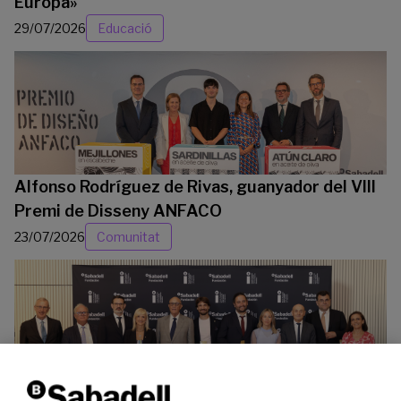
Europa»
29/07/2026
Educació
Alfonso Rodríguez de Rivas, guanyador del VIII
Premi de Disseny ANFACO
23/07/2026
Comunitat
La Fundació Banc Sabadell reconeix a dos