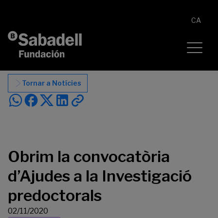
Vés al contingut
CA
Tornar a Notícies
Obrim la convocatòria
d’Ajudes a la Investigació
predoctorals
02/11/2020