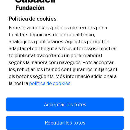
investigadors en els àmbits de l’edició del
genoma i l’energia neta
Política de cookies
07/07/2026
Investigació
Fem servir cookies pròpies i de tercers per a
finalitats tècniques, de personalització,
analítiques i publicitàries. Aquestes permeten
adaptar el contingut als teus interessos i mostrar-
te publicitat d’acord amb un perfil elaborat
segons la manera com navegues. Pots acceptar-
les, rebutjar-les i també configurar-les mitjançant
els botons següents. Més informació addicional a
Legal
Activitat
Social
la nostra
política de cookies.
Avís legal
Convocatòries
Política de privacitat
Premis
Política de cookies
Notícies
Atenció a l’usuari
Contacte
Acceptar-les totes
Rebutjar-les totes