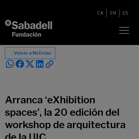
Saltar al contenido
CA
EN
ES
Volver a Noticias
Arranca ‘eXhibition
spaces’, la 20 edición del
workshop de arquitectura
de la UIC