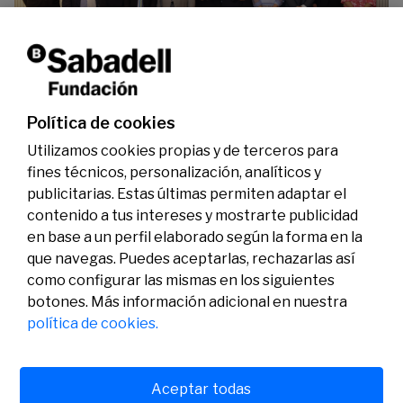
La Fundación Banco Sabadell reconoce a dos
investigadores en los ámbitos de la edición del
genoma y la energía limpia
07/07/2026
Premios
Política de cookies
Utilizamos cookies propias y de terceros para
fines técnicos, personalización, analíticos y
publicitarias. Estas últimas permiten adaptar el
contenido a tus intereses y mostrarte publicidad
en base a un perfil elaborado según la forma en la
que navegas. Puedes aceptarlas, rechazarlas así
como configurar las mismas en los siguientes
Legal
Actividad
Social
botones. Más información adicional en nuestra
Aviso legal
Convocatorias
política de cookies.
Política de privacidad
Premios
Política de cookies
Noticias
Atención al usuario
Contacto
Aceptar todas