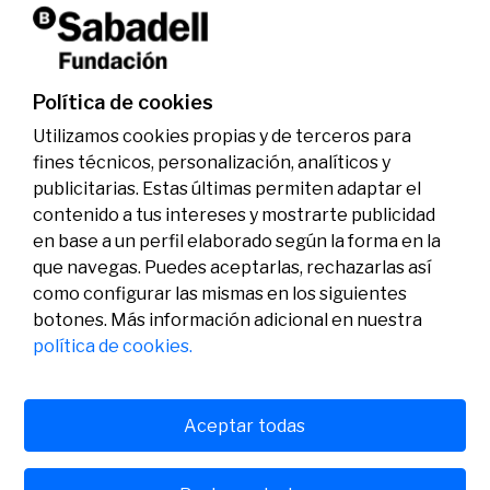
La Fundación Banco Sabadell reconoce a dos
investigadores en los ámbitos de la edición del
genoma y la energía limpia
07/07/2026
Premios
Política de cookies
Utilizamos cookies propias y de terceros para
fines técnicos, personalización, analíticos y
publicitarias. Estas últimas permiten adaptar el
contenido a tus intereses y mostrarte publicidad
en base a un perfil elaborado según la forma en la
que navegas. Puedes aceptarlas, rechazarlas así
como configurar las mismas en los siguientes
Legal
Actividad
Social
botones. Más información adicional en nuestra
Aviso legal
Convocatorias
política de cookies.
Política de privacidad
Premios
Política de cookies
Noticias
Atención al usuario
Contacto
Aceptar todas