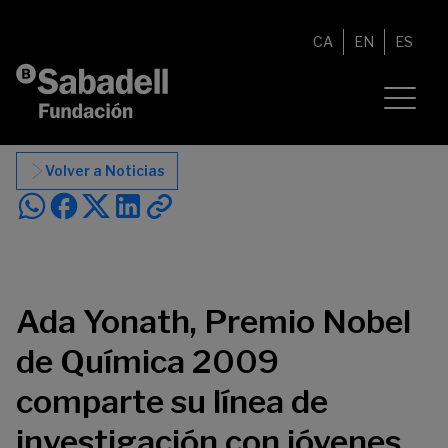
Saltar al contenido
CA
EN
ES
Volver a Noticias
Ada Yonath, Premio Nobel
de Química 2009
comparte su línea de
investigación con jóvenes