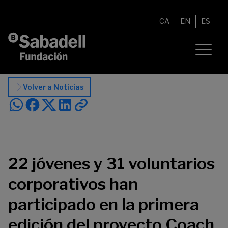
Saltar al contenido
CA
EN
ES
Volver a Noticias
22 jóvenes y 31 voluntarios
corporativos han
participado en la primera
edición del proyecto Coach