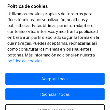
07/07/2026
Premios
Política de cookies
Utilizamos cookies propias y de terceros para
fines técnicos, personalización, analíticos y
publicitarias. Estas últimas permiten adaptar el
contenido a tus intereses y mostrarte publicidad
en base a un perfil elaborado según la forma en la
que navegas. Puedes aceptarlas, rechazarlas así
como configurar las mismas en los siguientes
Legal
Actividad
Social
botones. Más información adicional en nuestra
Aviso legal
Convocatorias
política de cookies.
Política de privacidad
Premios
Política de cookies
Noticias
Atención al usuario
Contacto
Aceptar todas
Rechazar todas
© Fundación Banco Sabadell 2024 todos los derechos
reservados